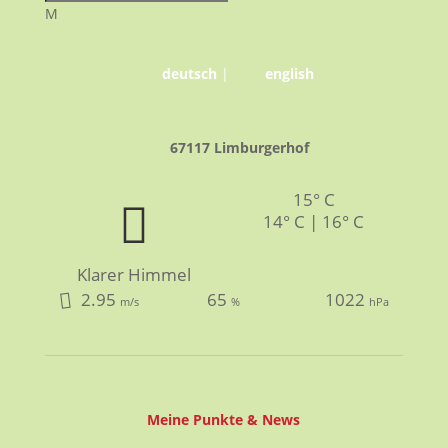
M
deutsch
|
english
67117 Limburgerhof
15° C
14° C | 16° C
Klarer Himmel
2.95
65
1022
m/s
%
hPa
Meine Punkte & News