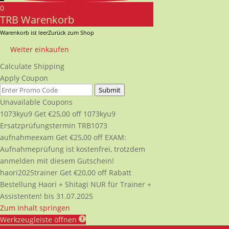
0
TRB Warenkorb
Warenkorb ist leer
Zurück zum Shop
Weiter einkaufen
Calculate Shipping
Apply Coupon
Submit
Unavailable Coupons
1073kyu9
Get
€
25,00
off
1073kyu9
Ersatzprüfungstermin TRB1073
aufnahmeexam
Get
€
25,00
off
EXAM:
Aufnahmeprüfung ist kostenfrei, trotzdem
anmelden mit diesem Gutschein!
haori2025trainer
Get
€
20,00
off
Rabatt
Bestellung Haori + Shitagi NUR für Trainer +
Assistenten! bis 31.07.2025
Zum Inhalt springen
Werkzeugleiste öffnen