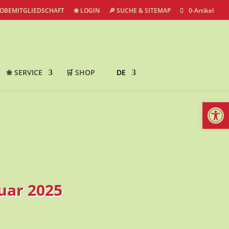
ROBEMITGLIEDSCHAFT
❀ LOGIN
🔎 SUCHE & SITEMAP
0-Artikel
❀ SERVICE
🛒 SHOP
DE
Werkzeugl
uar 2025