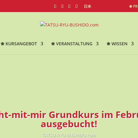
日本
❀ P
❀ KURSANGEBOT
❀ VERANSTALTUNG
❀ WISSEN
cht-mit-mir Grundkurs im Febr
ausgebucht!
TATSU-RYU-BUSHIDO.com