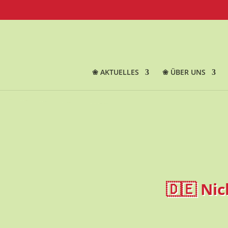
❀ AKTUELLES
❀ ÜBER UNS
🇩🇪 Ni