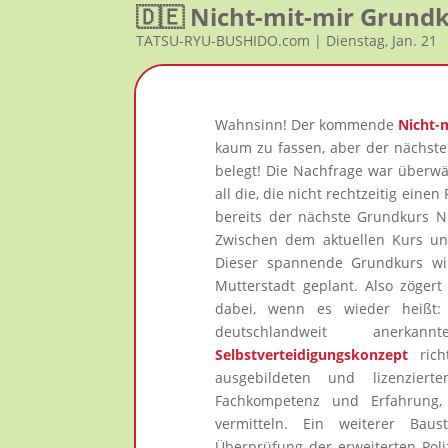
🇩🇪 Nicht-mit-mir Grund
TATSU-RYU-BUSHIDO.com | Dienstag, Jan. 21
Wahnsinn! Der kommende
Nicht-
kaum zu fassen, aber der nächste
belegt! Die Nachfrage war überwä
all die, die nicht rechtzeitig eine
bereits der nächste Grundkurs NR
Zwischen dem aktuellen Kurs un
Dieser spannende Grundkurs wir
Mutterstadt geplant. Also zögert
dabei, wenn es wieder heißt:
deutschlandweit anerk
Selbstverteidigungskonzept
richt
ausgebildeten und lizenziert
Fachkompetenz und Erfahrung,
vermitteln. Ein weiterer Baus
Überprüfung der erweiterten Poliz