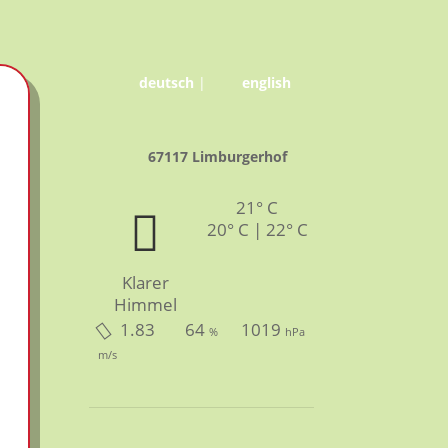
deutsch
|
english
67117 Limburgerhof
21° C
20° C | 22° C
Klarer
Himmel
1.83
64
1019
%
hPa
m/s