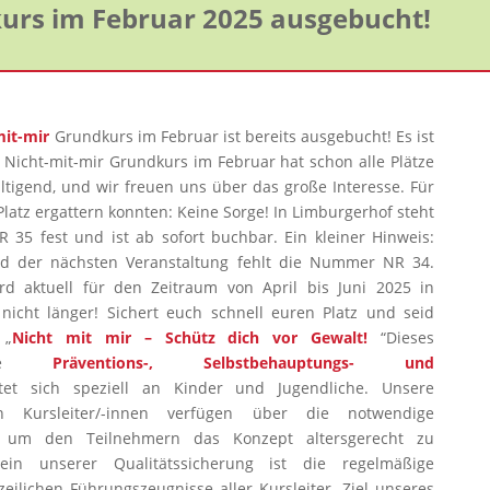
kurs im Februar 2025 ausgebucht!
mit-mir
Grundkurs im Februar ist bereits ausgebucht! Es ist
 Nicht-mit-mir Grundkurs im Februar hat schon alle Plätze
ltigend, und wir freuen uns über das große Interesse. Für
n Platz ergattern konnten: Keine Sorge! In Limburgerhof steht
 35 fest und ist ab sofort buchbar. Ein kleiner Hinweis:
d der nächsten Veranstaltung fehlt die Nummer NR 34.
d aktuell für den Zeitraum von April bis Juni 2025 in
 nicht länger! Sichert euch schnell euren Platz und seid
 „
Nicht mit mir – Schütz dich vor Gewalt!
“Dieses
annte
Präventions-, Selbstbehauptungs- und
et sich speziell an Kinder und Jugendliche. Unsere
en Kursleiter/-innen verfügen über die notwendige
 um den Teilnehmern das Konzept altersgerecht zu
tein unserer Qualitätssicherung ist die regelmäßige
eilichen Führungszeugnisse aller Kursleiter. Ziel unseres