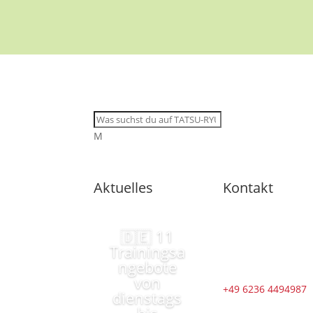
M
Aktuelles
Kontakt
🇩🇪 11
Trainingsa
ngebote
von
+49 6236 4494987
dienstags
bis