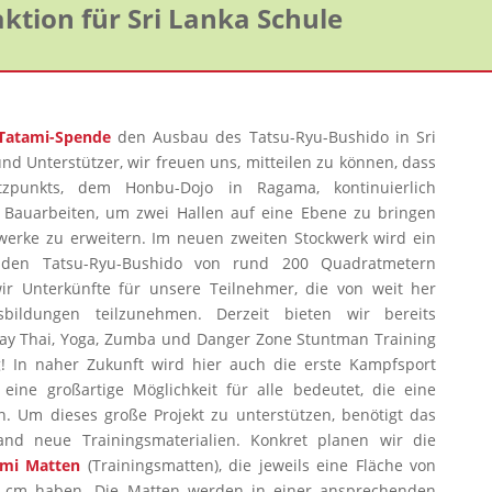
ktion für Sri Lanka Schule
Tatami-Spende
den Ausbau des Tatsu-Ryu-Bushido in Sri
d Unterstützer, wir freuen uns, mitteilen zu können, dass
zpunkts, dem Honbu-Dojo in Ragama, kontinuierlich
ie Bauarbeiten, um zwei Hallen auf eine Ebene zu bringen
werke zu erweitern. Im neuen zweiten Stockwerk wird ein
r den Tatsu-Ryu-Bushido von rund 200 Quadratmetern
r Unterkünfte für unsere Teilnehmer, die von weit her
ildungen teilzunehmen. Derzeit bieten wir bereits
y Thai, Yoga, Zumba und Danger Zone Stuntman Training
g! In naher Zukunft wird hier auch die erste Kampfsport
s eine großartige Möglichkeit für alle bedeutet, die eine
. Um dieses große Projekt zu unterstützen, benötigt das
and neue Trainingsmaterialien. Konkret planen wir die
ami Matten
(Trainingsmatten), die jeweils eine Fläche von
4 cm haben. Die Matten werden in einer ansprechenden