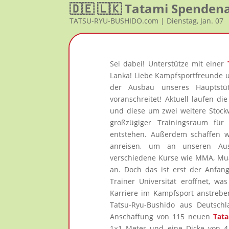
🇩🇪 🇱🇰 Tatami Spendena
TATSU-RYU-BUSHIDO.com | Dienstag, Jan. 07
Sei dabei! Unterstütze mit einer
Lanka! Liebe Kampfsportfreunde un
der Ausbau unseres Hauptstüt
voranschreitet! Aktuell laufen d
und diese um zwei weitere Stock
großzügiger Trainingsraum fü
entstehen. Außerdem schaffen wi
anreisen, um an unseren Ausb
verschiedene Kurse wie MMA, Mua
an. Doch das ist erst der Anfan
Trainer Universität eröffnet, wa
Karriere im Kampfsport anstreben
Tatsu-Ryu-Bushido aus Deutschl
Anschaffung von 115 neuen
Tat
1×1 Meter und eine Dicke von 