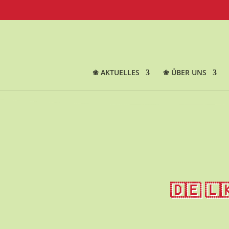
❀ AKTUELLES
❀ ÜBER UNS
🇩🇪 🇱