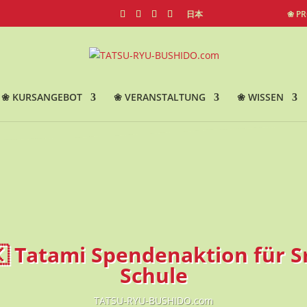
日本
❀ P
❀ KURSANGEBOT
❀ VERANSTALTUNG
❀ WISSEN
🇰 Tatami Spendenaktion für S
Schule
TATSU-RYU-BUSHIDO.com