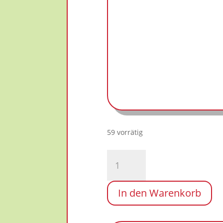
59 vorrätig
Tatami
Spende
für
Sri
In den Warenkorb
Lanka
(rot/blau