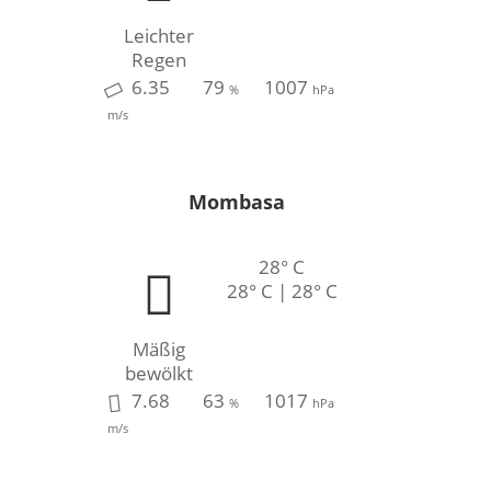
Leichter
Regen
6.35
79
1007
%
hPa
m/s
Mombasa
28° C
28° C | 28° C
Mäßig
bewölkt
7.68
63
1017
%
hPa
m/s