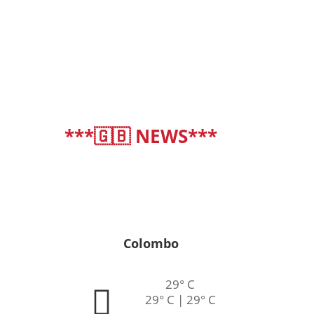
***🇬🇧 NEWS***
deutsch
|
english
Colombo
29° C
29° C | 29° C