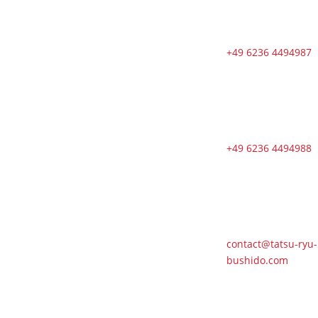
Ryu-Bushido
captivates
children at
the holiday
+49 6236 4494987
care centre
🇬🇧 11
training
sessions from
Tuesdays to
+49 6236 4494988
Saturdays in
August
🇬🇧 🇱🇰
Second Dojo
in Ja-Ela
Shines in New
contact@tatsu-ryu-
Splendor
bushido.com
Following
Reopening