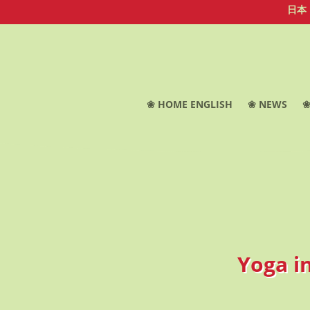
日本
❀ HOME ENGLISH
❀ NEWS
❀
Yoga i