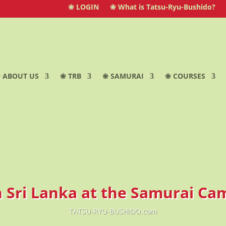
❀ LOGIN
❀ What is Tatsu-Ryu-Bushido?
 ABOUT US
❀ TRB
❀ SAMURAI
❀ COURSES
n Sri Lanka at the Samurai Ca
TATSU-RYU-BUSHIDO.com