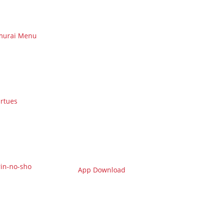
murai Menu
irtues
in-no-sho
App Download