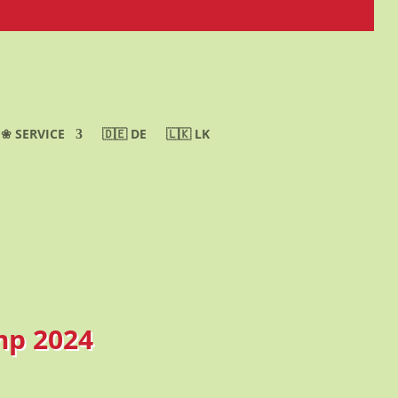
❀ SERVICE
🇩🇪 DE
🇱🇰 LK
mp 2024