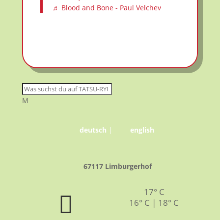
♬ Blood and Bone - Paul Velchev
M
deutsch
|
english
67117 Limburgerhof
17° C
16° C | 18° C