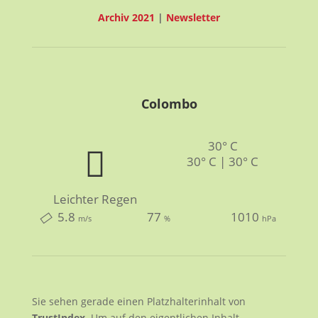
Archiv 2021
|
Newsletter
Colombo
30° C
30° C | 30° C
Leichter Regen
5.8
77
1010
m/s
%
hPa
Sie sehen gerade einen Platzhalterinhalt von
TrustIndex
. Um auf den eigentlichen Inhalt