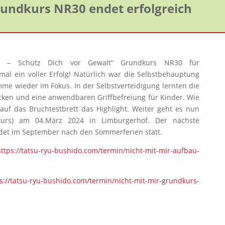
Grundkurs NR30 endet erfolgreich
ir! – Schütz Dich vor Gewalt“ Grundkurs NR30 für
al ein voller Erfolg! Natürlich war die Selbstbehauptung
mme wieder im Fokus. In der Selbstverteidigung lernten die
locken und eine anwendbaren Griffbefreiung für Kinder. Wie
uf das Bruchtestbrett das Highlight. Weiter geht es nun
kurs) am 04.März 2024 in Limburgerhof. Der nächste
det im September nach den Sommerferien statt.
https://tatsu-ryu-bushido.com/termin/nicht-mit-mir-aufbau-
s://tatsu-ryu-bushido.com/termin/nicht-mit-mir-grundkurs-