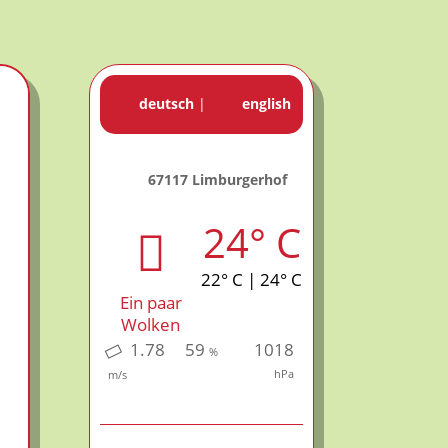
deutsch
|
english
67117 Limburgerhof
24° C
22° C | 24° C
Ein paar
Wolken
1.78
59
1018
%
hPa
m/s