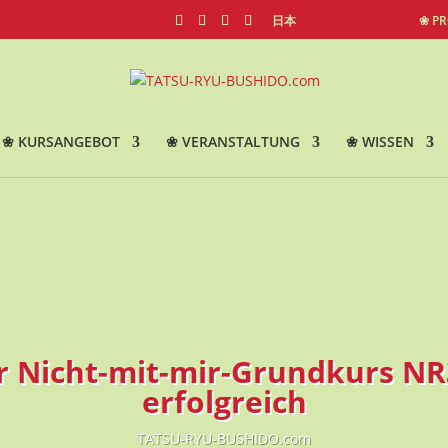
日本
❀ P
❀ KURSANGEBOT
❀ VERANSTALTUNG
❀ WISSEN
er Nicht-mit-mir-Grundkurs N
erfolgreich
TATSU-RYU-BUSHIDO.com