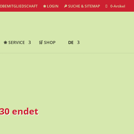
ROBEMITGLIEDSCHAFT
❀ LOGIN
🔎 SUCHE & SITEMAP
0-Artikel
❀ SERVICE
🛒 SHOP
DE
R30 endet