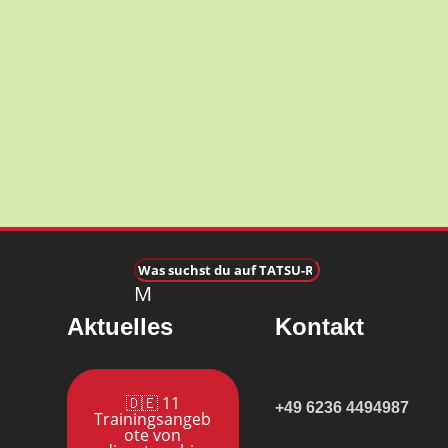
M
Aktuelles
Kontakt
🇩🇪 11
+49 6236 4494987
Trainingsangeb
ote von