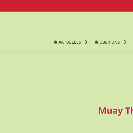
❀ AKTUELLES
❀ ÜBER UNS
Muay T