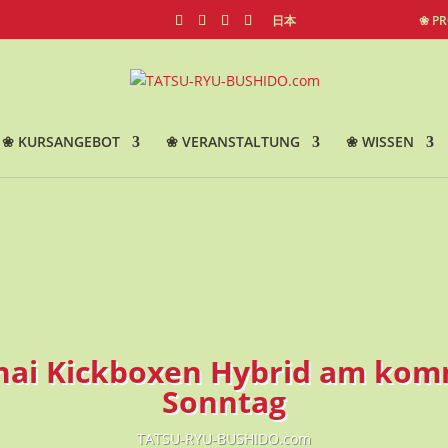
日本
❀ P
❀ KURSANGEBOT
❀ VERANSTALTUNG
❀ WISSEN
hai Kickboxen Hybrid am ko
Sonntag
TATSU-RYU-BUSHIDO.com