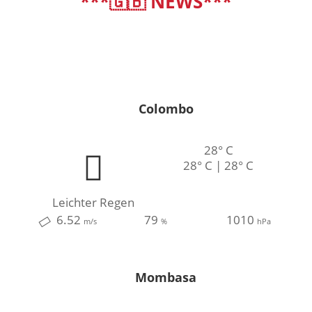
***🇬🇧 NEWS***
deutsch
|
english
Colombo
28° C
28° C | 28° C
Leichter Regen
6.52
79
1010
m/s
%
hPa
Mombasa