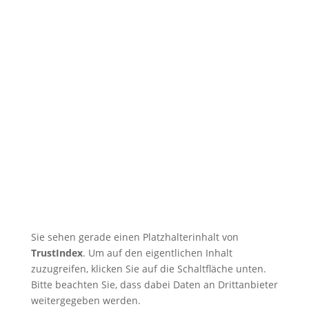
🇬🇧 🇱🇰 Second Dojo in Ja-Ela
Shines in New Splendor
Following Reopening
🇬🇧 DOSB Quality and
Responsibility in Martial Arts
🇬🇧 TRB Benefits from AI
Expertise — Christian
Wiederander, AI Manager (IHK)
🇬🇧 Christian Grünert reaches
the next level with his 6th Kyu
(green)
Sie sehen gerade einen Platzhalterinhalt von
TrustIndex
. Um auf den eigentlichen Inhalt
zuzugreifen, klicken Sie auf die Schaltfläche unten.
Bitte beachten Sie, dass dabei Daten an Drittanbieter
weitergegeben werden.