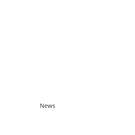
News
🇬🇧 11 training sessions from
Tuesdays to Saturdays in August