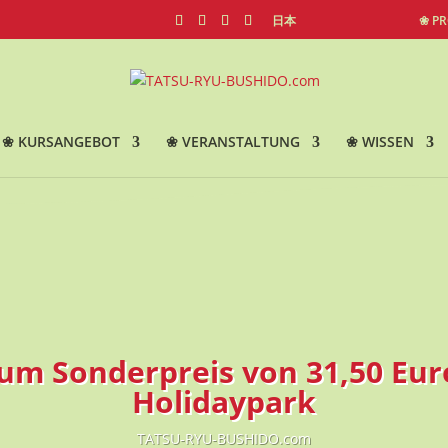
日本
❀ P
❀ KURSANGEBOT
❀ VERANSTALTUNG
❀ WISSEN
um Sonderpreis von 31,50 Eur
Holidaypark
TATSU-RYU-BUSHIDO.com