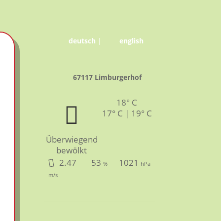
deutsch
|
english
67117 Limburgerhof
18° C
17° C | 19° C
Überwiegend
bewölkt
2.47
53
1021
%
hPa
m/s