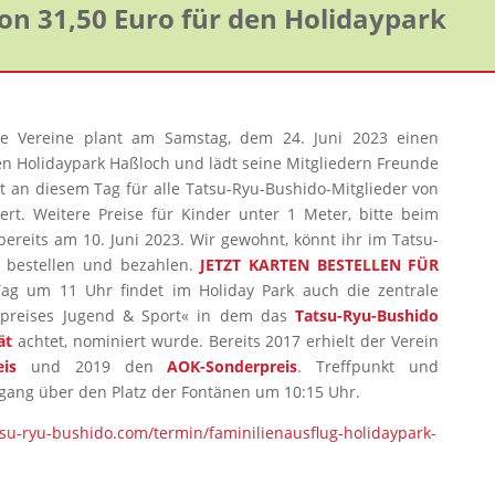
on 31,50 Euro für den Holidaypark
ne Vereine plant am Samstag, dem 24. Juni 2023 einen
en Holidaypark Haßloch und lädt seine Mitgliedern Freunde
itt an diesem Tag für alle Tatsu-Ryu-Bushido-Mitglieder von
ert. Weitere Preise für Kinder unter 1 Meter, bitte beim
bereits am 10. Juni 2023. Wir gewohnt, könnt ihr im Tatsu-
 bestellen und bezahlen.
JETZT KARTEN BESTELLEN FÜR
g um 11 Uhr findet im Holiday Park auch die zentrale
lzpreises Jugend & Sport« in dem das
Tatsu-Ryu-Bushido
ät
achtet, nominiert wurde. Bereits 2017 erhielt der Verein
eis
und 2019 den
AOK-Sonderpreis
. Treffpunkt und
ngang über den Platz der Fontänen um 10:15 Uhr.
atsu-ryu-bushido.com/termin/faminilienausflug-holidaypark-