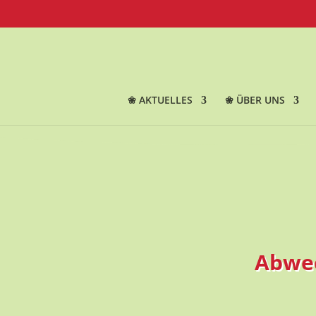
❀ AKTUELLES
❀ ÜBER UNS
Abwec