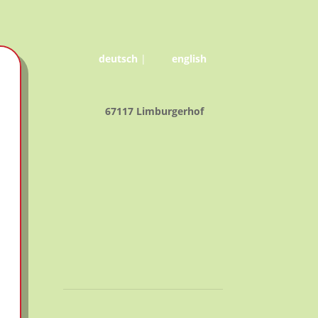
deutsch
|
english
67117 Limburgerhof
25° C
23° C | 25° C
Klarer
Himmel
2.63
52
1020
%
hPa
m/s