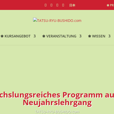
日本
❀ P
❀ KURSANGEBOT
❀ VERANSTALTUNG
❀ WISSEN
hslungsreiches Programm a
Neujahrslehrgang
TATSU-RYU-BUSHIDO.com