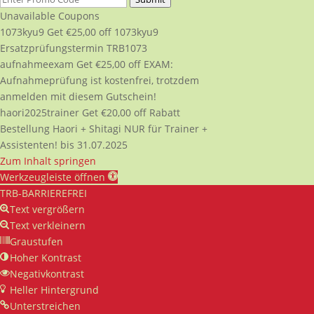
Unavailable Coupons
1073kyu9
Get
€
25,00
off
1073kyu9
Ersatzprüfungstermin TRB1073
aufnahmeexam
Get
€
25,00
off
EXAM:
Aufnahmeprüfung ist kostenfrei, trotzdem
anmelden mit diesem Gutschein!
haori2025trainer
Get
€
20,00
off
Rabatt
Bestellung Haori + Shitagi NUR für Trainer +
Assistenten! bis 31.07.2025
Zum Inhalt springen
Werkzeugleiste öffnen
TRB-BARRIEREFREI
Text vergrößern
Text verkleinern
Graustufen
Hoher Kontrast
Negativkontrast
Heller Hintergrund
Unterstreichen