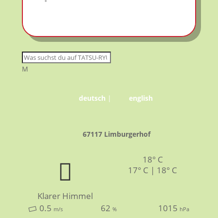
M
deutsch
|
english
67117 Limburgerhof
18° C
17° C | 18° C
Klarer Himmel
0.5
62
1015
m/s
%
hPa