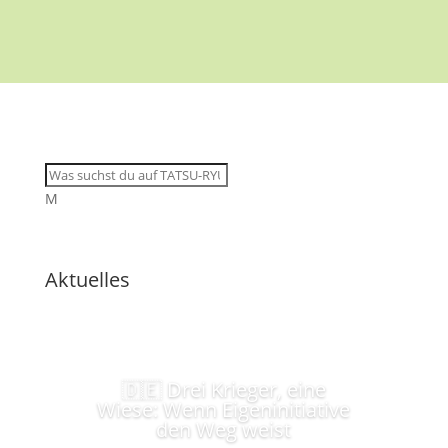
M
Aktuelles
🇩🇪 Drei Krieger, eine
Wiese: Wenn Eigeninitiative
den Weg weist