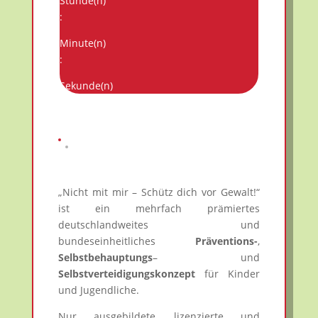
Stunde(n)
:
Minute(n)
:
Sekunde(n)
„Nicht mit mir – Schütz dich vor Gewalt!“
ist ein mehrfach prämiertes
deutschlandweites und
bundeseinheitliches
Präventions-
,
Selbstbehauptungs
– und
Selbstverteidigungskonzept
für Kinder
und Jugendliche.
Nur ausgebildete, lizenzierte und