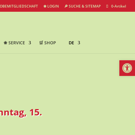
ROBEMITGLIEDSCHAFT
❀ LOGIN
🔎 SUCHE & SITEMAP
0-Artikel
❀ SERVICE
🛒 SHOP
DE
Werkzeugl
ntag, 15.