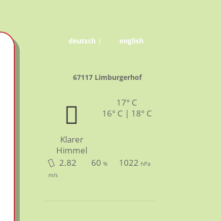
deutsch
|
english
67117 Limburgerhof
17° C
16° C | 18° C
Klarer
Himmel
2.82
60
1022
%
hPa
m/s