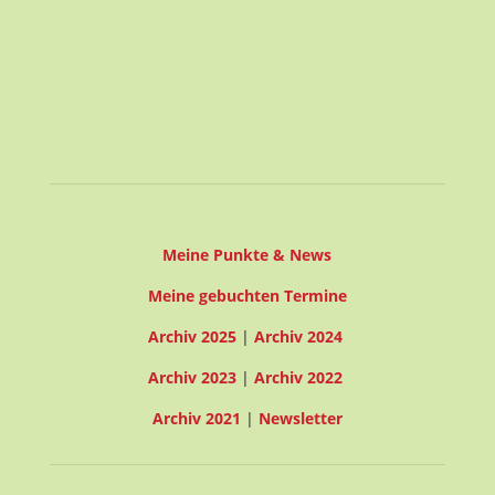
24° C
23° C | 25° C
Klarer Himmel
2.05
45
1020
m/s
%
hPa
Meine Punkte & News
Meine gebuchten Termine
Archiv 2025
|
Archiv 2024
Archiv 2023
|
Archiv 2022
Archiv 2021
|
Newsletter