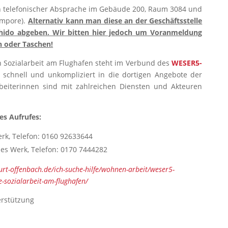
 telefonischer Absprache im Gebäude 200, Raum 3084 und
 Empore).
Alternativ kann man diese an der Geschäftsstelle
hido abgeben. Wir bitten hier jedoch um Voranmeldung
 oder Taschen!
 Sozialarbeit am Flughafen steht im Verbund des
WESER5-
 schnell und unkompliziert in die dortigen Angebote der
rbeiterinnen sind mit zahlreichen Diensten und Akteuren
es Aufrufes:
erk, Telefon: 0160 92633644
es Werk, Telefon: 0170 7444282
urt-offenbach.de/ich-suche-hilfe/wohnen-arbeit/weser5-
-sozialarbeit-am-flughafen/
erstützung