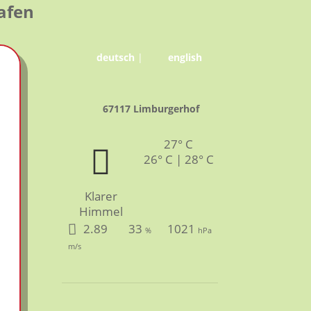
afen
deutsch
|
english
67117 Limburgerhof
27° C
26° C | 28° C
Klarer
Himmel
2.89
33
1021
%
hPa
m/s