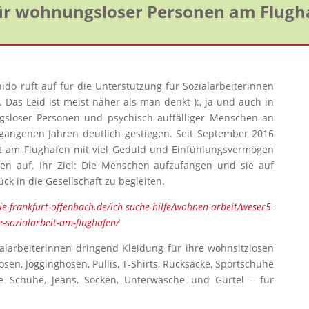
für wohnungsloser Personen am Flugh
ido ruft auf für die
Unterstützung für Sozialarbeiterinnen
. Das Leid ist meist näher als man denkt ):, ja und auch in
sloser Personen und psychisch auffälliger Menschen an
gangenen Jahren deutlich gestiegen. Seit September 2016
it am Flughafen mit viel Geduld und Einfühlungsvermögen
n auf. Ihr Ziel: Die Menschen aufzufangen und sie auf
ck in die Gesellschaft zu begleiten.
e-frankfurt-offenbach.de/ich-suche-hilfe/wohnen-arbeit/weser5-
-sozialarbeit-am-flughafen/
ialarbeiterinnen dringend Kleidung für ihre wohnsitzlosen
osen, Jogginghosen, Pullis, T-Shirts, Rucksäcke, Sportschuhe
he Schuhe, Jeans, Socken, Unterwäsche und Gürtel – für