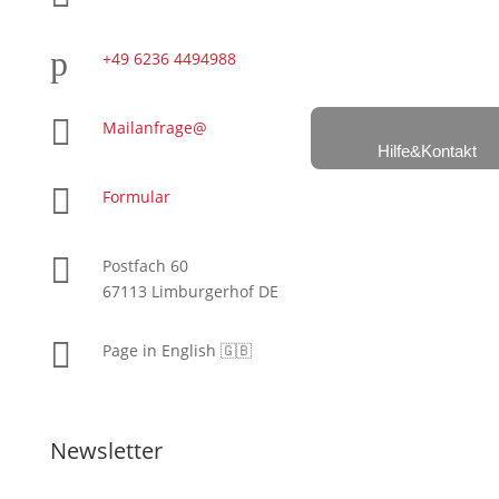
p
+49 6236 4494988

Mailanfrage@
Hilfe&Kontakt

Formular

Postfach 60
67113 Limburgerhof DE

Page in English 🇬🇧
Newsletter