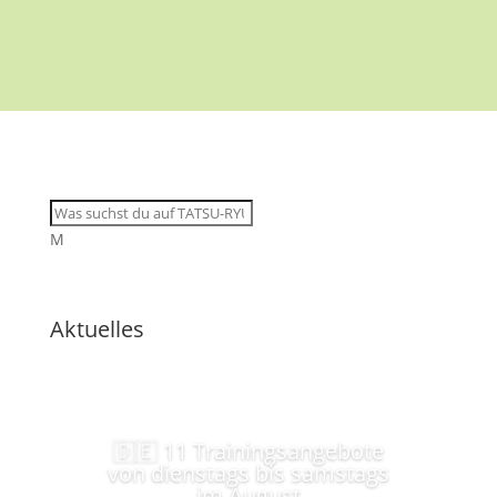
M
Aktuelles
🇩🇪 11 Trainingsangebote
von dienstags bis samstags
im August