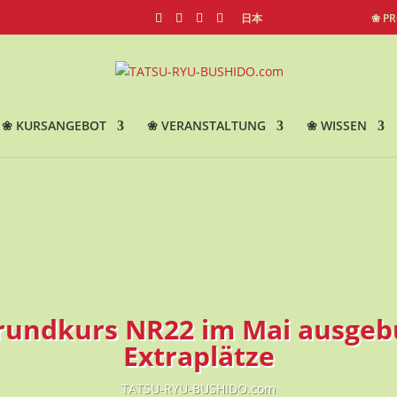
日本
❀ P
❀ KURSANGEBOT
❀ VERANSTALTUNG
❀ WISSEN
rundkurs NR22 im Mai ausgebu
Extraplätze
TATSU-RYU-BUSHIDO.com