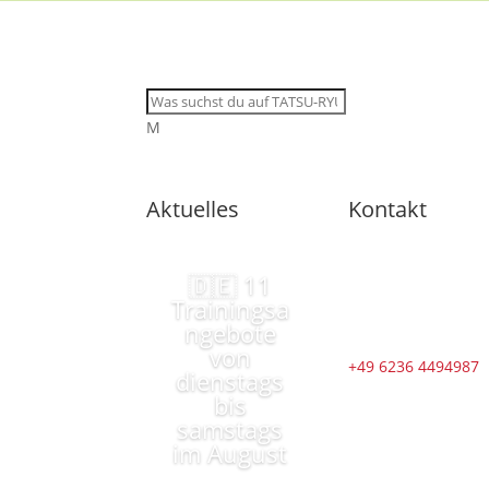
M
Aktuelles
Kontakt
🇩🇪 11
Trainingsa
ngebote
von
+49 6236 4494987
dienstags
bis
samstags
im August