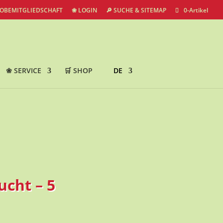
ROBEMITGLIEDSCHAFT
❀ LOGIN
🔎 SUCHE & SITEMAP
0-Artikel
❀ SERVICE
🛒 SHOP
DE
cht – 5