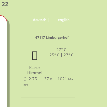
 22
deutsch
|
english
67117 Limburgerhof
27° C
25° C | 27° C
Klarer
Himmel
2.75
37
1021
%
hPa
m/s