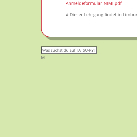
Anmeldeformular-NIMI.pdf
# Dieser Lehrgang findet in Limbu
M