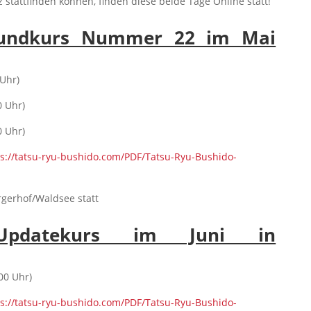
z stattfinden können, finden diese beide Tage Online statt!
Grundkurs Nummer 22 im Mai
 Uhr)
0 Uhr)
0 Uhr)
ps://tatsu-ryu-bushido.com/PDF/Tatsu-Ryu-Bushido-
rgerhof/Waldsee statt
r Updatekurs im Juni in
00 Uhr)
ps://tatsu-ryu-bushido.com/PDF/Tatsu-Ryu-Bushido-