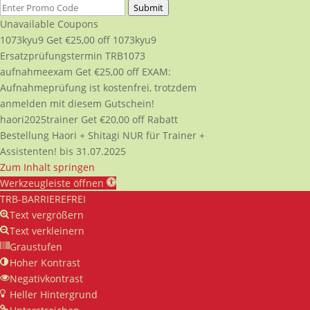
Submit
Unavailable Coupons
1073kyu9
Get
€
25,00
off
1073kyu9
Ersatzprüfungstermin TRB1073
aufnahmeexam
Get
€
25,00
off
EXAM:
Aufnahmeprüfung ist kostenfrei, trotzdem
anmelden mit diesem Gutschein!
haori2025trainer
Get
€
20,00
off
Rabatt
Bestellung Haori + Shitagi NUR für Trainer +
Assistenten! bis 31.07.2025
Zum Inhalt springen
Werkzeugleiste öffnen
TRB-BARRIEREFREI
Text vergrößern
Text verkleinern
Graustufen
Hoher Kontrast
Negativkontrast
Heller Hintergrund