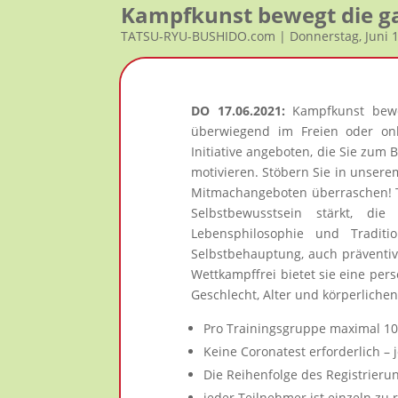
Kampfkunst bewegt die g
TATSU-RYU-BUSHIDO.com | Donnerstag, Juni 
DO 17.06.2021:
Kampfkunst beweg
überwiegend im Freien oder onl
Initiative angeboten, die Sie zu
motivieren. Stöbern Sie in unsere
Mitmachangeboten überraschen! Ta
Selbstbewusstsein stärkt, d
Lebensphilosophie und Traditi
Selbstbehauptung, auch präventiv
Wettkampffrei bietet sie eine per
Geschlecht, Alter und körperliche
Pro Trainingsgruppe maximal 1
Keine Coronatest erforderlich – 
Die Reihenfolge des Registrieru
jeder Teilnehmer ist einzeln zu r