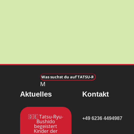
M
Aktuelles
Kontakt
🇩🇪 Tatsu-Ryu-
+49 6236 4494987
Bushido
begeistert
Kinder der