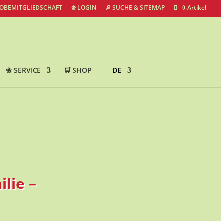
ROBEMITGLIEDSCHAFT
❀ LOGIN
🔎 SUCHE & SITEMAP
0-Artikel
❀ SERVICE
🛒 SHOP
DE
lie –