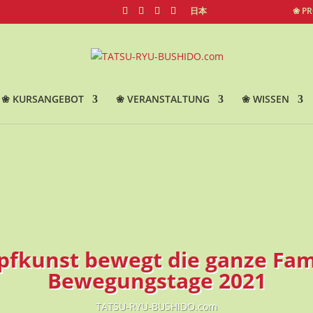
日本
❀ P
❀ KURSANGEBOT
❀ VERANSTALTUNG
❀ WISSEN
fkunst bewegt die ganze Fami
Bewegungstage 2021
TATSU-RYU-BUSHIDO.com