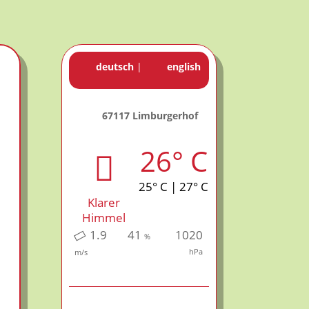
deutsch
|
english
67117 Limburgerhof
26° C
25° C | 27° C
Klarer
Himmel
1.9
41
1020
%
hPa
m/s