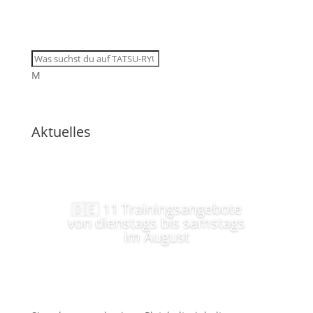
M
Aktuelles
🇩🇪 11 Trainingsangebote
von dienstags bis samstags
im August