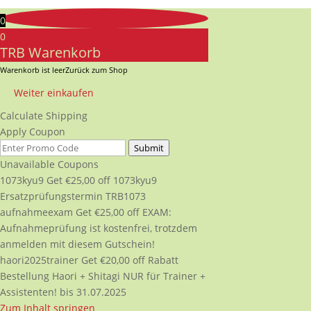
0
0
TRB Warenkorb
Warenkorb ist leer
Zurück zum Shop
Weiter einkaufen
Calculate Shipping
Apply Coupon
Submit
Unavailable Coupons
1073kyu9
Get
€
25,00
off
1073kyu9
Ersatzprüfungstermin TRB1073
aufnahmeexam
Get
€
25,00
off
EXAM:
Aufnahmeprüfung ist kostenfrei, trotzdem
anmelden mit diesem Gutschein!
haori2025trainer
Get
€
20,00
off
Rabatt
Bestellung Haori + Shitagi NUR für Trainer +
Assistenten! bis 31.07.2025
Zum Inhalt springen