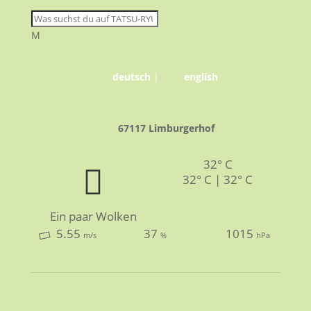
M
deutsch
|
english
67117 Limburgerhof
32° C
32° C | 32° C
Ein paar Wolken
5.55
37
1015
m/s
%
hPa