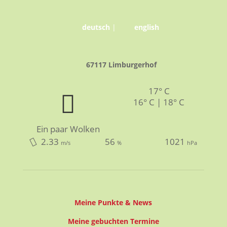
deutsch
|
english
67117 Limburgerhof
17° C
16° C | 18° C
Ein paar Wolken
2.33
56
1021
m/s
%
hPa
Meine Punkte & News
Meine gebuchten Termine