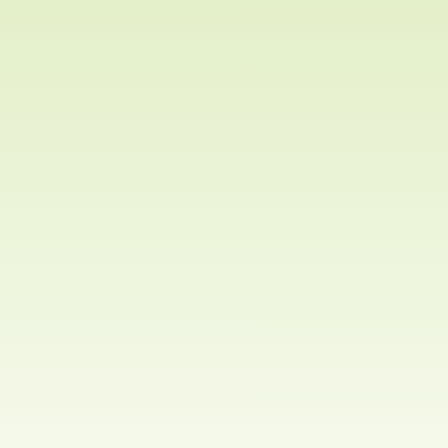
15
1837-1913
1866-186
Yoshinobu
Lebenszeit Miyamoto Musashi: 1584 – 13. Juni 1645
Autoren:
Nadine
Klein- Grimmig, Thorsten Klein
Quelle: Schwentker, Wolfgang, Die Samurai,
München, 2003 ; Hall, John Whitney, Das
Japanische Kaiserreich, Frankfurt am Main, 1968