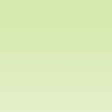
Tokugawa
8
1684-1751
1716-174
Yoshimune
Tokugawa
9
1711-1761
1745-176
Ieshige
Tokugawa
10
1737-1786
1760-178
Ieharu
Tokugawa
11
1773-1841
1787-183
Ienari
Tokugawa
12
1793-1853
1837-185
Ieyoshi
Tokugawa
13
1824-1858
1853-185
Iesada
Tokugawa
14
1846-1866
1858-186
Iemochi
Tokugawa