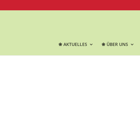
❀ AKTUELLES
❀ ÜBER UNS
Die s