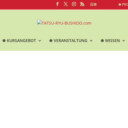
日本
❀ PR
❀ KURSANGEBOT
❀ VERANSTALTUNG
❀ WISSEN
ieben Tugenden im Tatsu-Ryu-B
TATSU-RYU-BUSHIDO.com