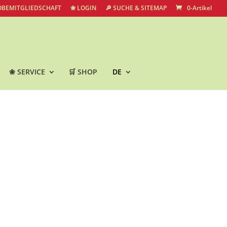
OBEMITGLIEDSCHAFT
❀ LOGIN
🔎 SUCHE & SITEMAP
0-Artikel
❀ SERVICE
🛒 SHOP
DE
ushido