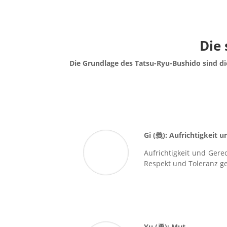
Die
Die Grundlage des Tatsu-Ryu-Bushido sind die
Gi (
義
): Aufrichtigkeit 
Aufrichtigkeit und Ger
Respekt und Toleranz g
Yu (
勇
): Mut