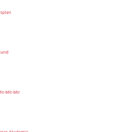
splan
sund
ht-Mit-Mir
iner Akademie