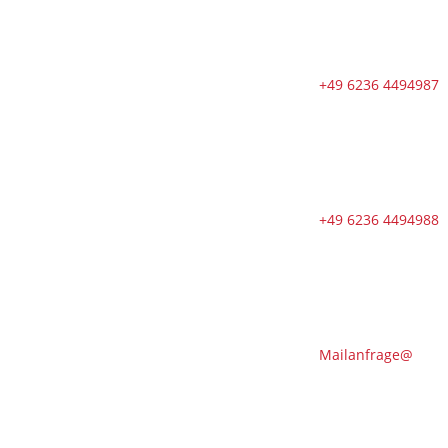
Trainingsangebote
von dienstags
bis samstags
im August
+49 6236 4494987
🇩🇪 🇱🇰
Zweiter Dojo
in Ja-Ela in
neuem Glanz
nach
+49 6236 4494988
Neueröffnung
🇩🇪
Erfolgreicher
Abschluss des
Kendo-
Sommer
Mailanfrage@
🇩🇪 DOSB-
Qualität und
Verantwortung