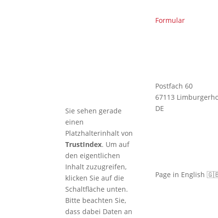
in der
Kampfkunst
Formular
🇩🇪 TRB
profitiert von
KI-Kompetenz
– Christian ist
KI-Manager
(IHK)
Postfach 60
67113 Limburgerho
DE
Sie sehen gerade
einen
Platzhalterinhalt von
TrustIndex
. Um auf
den eigentlichen
Inhalt zuzugreifen,
Page in English 🇬
klicken Sie auf die
Schaltfläche unten.
Bitte beachten Sie,
dass dabei Daten an