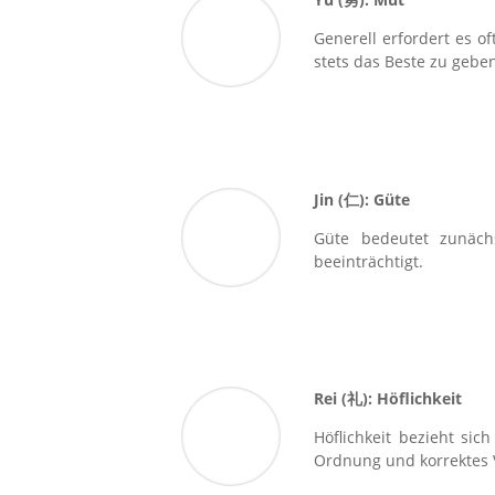
Generell erfordert es o
stets das Beste zu gebe
Jin (
仁
): Güte
Güte bedeutet zunäch
beeinträchtigt.
Rei (
礼
): Höflichkeit
Höflichkeit bezieht si
Ordnung und korrektes V