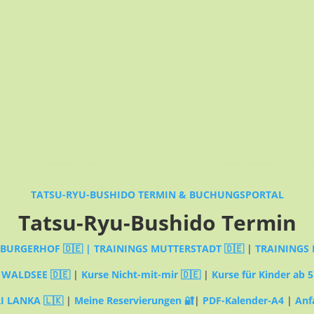
TATSU-RYU-BUSHIDO TERMIN & BUCHUNGSPORTAL
Tatsu-Ryu-Bushido Termin
MBURGERHOF 🇩🇪 |
TRAININGS MUTTERSTADT 🇩🇪
|
TRAININGS 
 WALDSEE 🇩🇪
|
Kurse Nicht-mit-mir 🇩🇪
|
Kurse für Kinder ab 5
I LANKA 🇱🇰
|
Meine Reservierungen 🔐
|
PDF-Kalender-A4
|
Anf