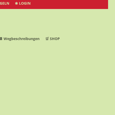
EGELN
❀ LOGIN
📆 Wegbeschreibungen
🛒 SHOP