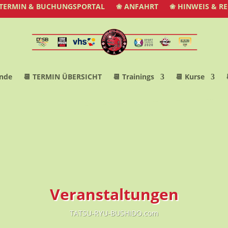
 TERMIN & BUCHUNGSPORTAL
❀ ANFAHRT
❀ HINWEIS & R
nde
📆 TERMIN ÜBERSICHT
📆 Trainings
📆 Kurse
Veranstaltungen
TATSU-RYU-BUSHIDO.com