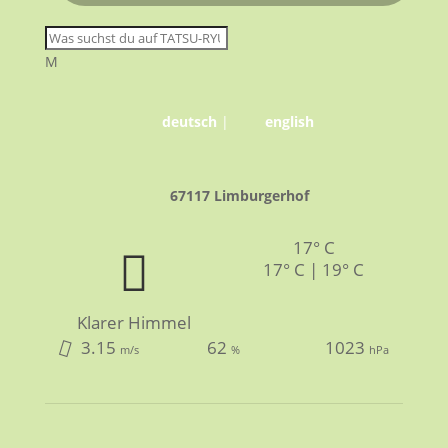
M
deutsch
|
english
67117 Limburgerhof
17° C
17° C | 19° C
Klarer Himmel
3.15
62
1023
m/s
%
hPa