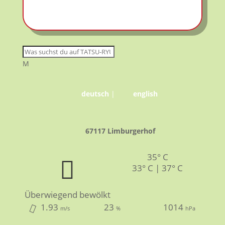
M
deutsch
|
english
67117 Limburgerhof
35° C
33° C | 37° C
Überwiegend bewölkt
1.93
23
1014
m/s
%
hPa