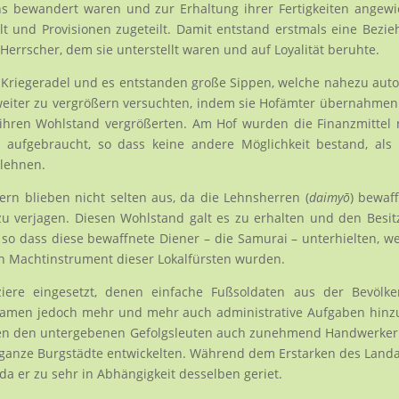
s bewandert waren und zur Erhaltung ihrer Fertigkeiten angew
t und Provisionen zugeteilt. Damit entstand erstmals eine Bezi
errscher, dem sie unterstellt waren und auf Loyalität beruhte.
her Kriegeradel und es entstanden große Sippen, welche nahezu au
 weiter zu vergrößern versuchten, indem sie Hofämter übernahme
 ihren Wohlstand vergrößerten. Am Hof wurden die Finanzmittel
aufgebraucht, so dass keine andere Möglichkeit bestand, als
elehnen.
rn blieben nicht selten aus, da die Lehnsherren (
daimyō
) bewaf
zu verjagen. Diesen Wohlstand galt es zu erhalten und den Besit
so dass diese bewaffnete Diener – die Samurai – unterhielten, w
n Machtinstrument dieser Lokalfürsten wurden.
ziere eingesetzt, denen einfache Fußsoldaten aus der Bevölke
kamen jedoch mehr und mehr auch administrative Aufgaben hinz
ben den untergebenen Gefolgsleuten auch zunehmend Handwerker
it ganze Burgstädte entwickelten. Während dem Erstarken des Land
a er zu sehr in Abhängigkeit desselben geriet.