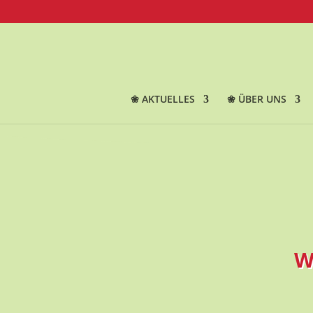
❀ AKTUELLES
❀ ÜBER UNS
W