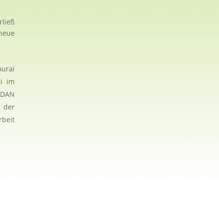
ließ
neue
murai
ai im
. DAN
 der
rbeit