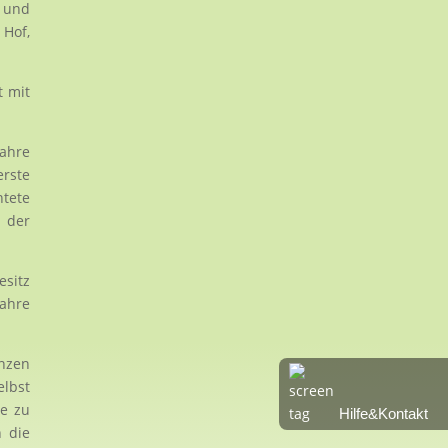
 und
 Hof,
t mit
Jahre
rste
tete
 der
sitz
Jahre
enzen
elbst
te zu
Hilfe&Kontakt
n die