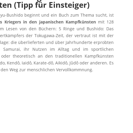
n (Tipp für Einsteiger)
yu-Bushido beginnt und ein Buch zum Thema sucht, ist
es Kriegers in den japanischen Kampfkünsten
mit 128
 dem Lesen von den Büchern: 5 Ringe und Bushido: Das
rtkämpfers der Tokugawa-Zeit, der vertraut ist mit der
lage: die überlieferten und über Jahrhunderte erprobten
 Samurai, ihr Nutzen im Alltag und im sportlichen
h oder theoretisch an den traditionellen Kampfkünsten
do, Kendô, Iaidô, Karate-dô, Aikidô, Jûdô oder anderen. Es
et: den Weg zur menschlichen Vervollkommnung.