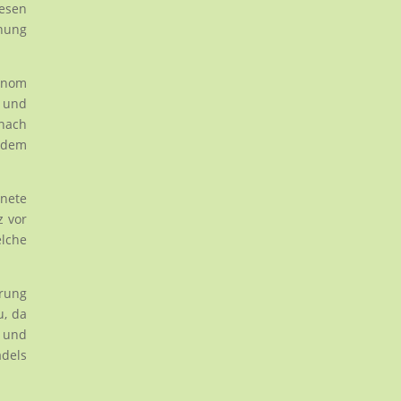
iesen
ehung
tonom
n und
 nach
 dem
fnete
z vor
elche
rung
u, da
 und
adels