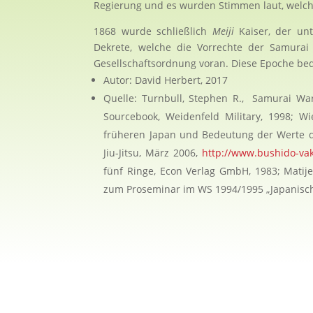
Regierung und es wurden Stimmen laut, welche
1868 wurde schließlich
Meiji
Kaiser, der un
Dekrete, welche die Vorrechte der Samurai
Gesellschaftsordnung voran. Diese Epoche bed
Autor: David Herbert, 2017
Quelle: Turnbull, Stephen R., Samurai War
Sourcebook, Weidenfeld Military, 1998; W
früheren Japan und Bedeutung der Werte d
Jiu-Jitsu, März 2006,
http://www.bushido-vak
fünf Ringe, Econ Verlag GmbH, 1983; Matij
zum Proseminar im WS 1994/1995 „Japanische
Tradition pflegen
www.tatsu-ryu-bushido.com