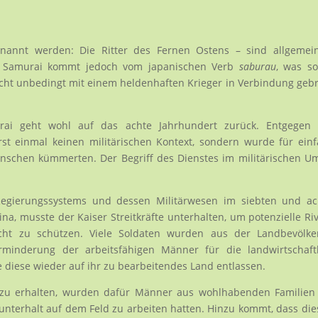
nannt werden: Die Ritter des Fernen Ostens – sind allgemein
e Samurai kommt jedoch vom japanischen Verb
saburau
, was so
ht unbedingt mit einem heldenhaften Krieger in Verbindung geb
ai geht wohl auf das achte Jahrhundert zurück. Entgegen a
rst einmal keinen militärischen Kontext, sondern wurde für ein
nschen kümmerten. Der Begriff des Dienstes im militärischen U
Regierungssystems und dessen Militärwesen im siebten und ac
a, musste der Kaiser Streitkräfte unterhalten, um potenzielle Ri
cht zu schützen. Viele Soldaten wurden aus der Landbevölke
erminderung der arbeitsfähigen Männer für die landwirtschaft
 diese wieder auf ihr zu bearbeitendes Land entlassen.
s zu erhalten, wurden dafür Männer aus wohlhabenden Familien
nsunterhalt auf dem Feld zu arbeiten hatten. Hinzu kommt, dass die