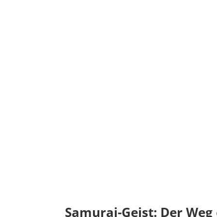
Lebenphilosophie entwickeln
www.tatsu-ryu-bushido.com
Kampfkunst neu erleben
www.tatsu-ryu-bushido.com
Die innere Mitte für sich finden
www.tatsu-ryu-bushido.com
Konzentrationsfähigkeit verbessern
www.tatsu-ryu-bushido.com
Disziplin stärken
www.tatsu-ryu-bushido.com
Tugenden pflegen
www.tatsu-ryu-bushido.com
Samurai-Geist: Der Weg 