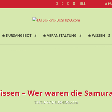
日本
❀ P
❀ KURSANGEBOT
❀ VERANSTALTUNG
❀ WISSEN
issen – Wer waren die Samura
TATSU-RYU-BUSHIDO.com