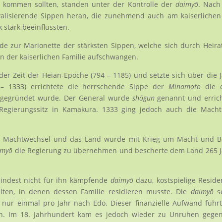
 kommen sollten, standen unter der Kontrolle der
daimyō
. Nach
alisierende Sippen heran, die zunehmend auch am kaiserlichen
 stark beeinflussten.
de zur Marionette der stärksten Sippen, welche sich durch Heira
rn der kaiserlichen Familie aufschwangen.
r Zeit der Heian-Epoche (794 – 1185) und setzte sich über die 
 – 1333) errichtete die herrschende Sippe der
Minamoto
die e
el gegründet wurde. Der General wurde
shōgun
genannt und errich
Regierungssitz in Kamakura. 1333 ging jedoch auch die Macht
le Machtwechsel und das Land wurde mit Krieg um Macht und Be
imyō
die Regierung zu übernehmen und bescherte dem Land 265 
indest nicht für ihn kämpfende
daimyō
dazu, kostspielige Resid
lten, in denen dessen Familie residieren musste. Die
daimyō
s
nur einmal pro Jahr nach Edo. Dieser finanzielle Aufwand führ
nen. Im 18. Jahrhundert kam es jedoch wieder zu Unruhen gege