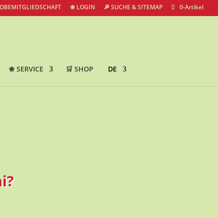
ROBEMITGLIEDSCHAFT
❀ LOGIN
🔎 SUCHE & SITEMAP
0-Artikel
❀ SERVICE
🛒 SHOP
DE
i?