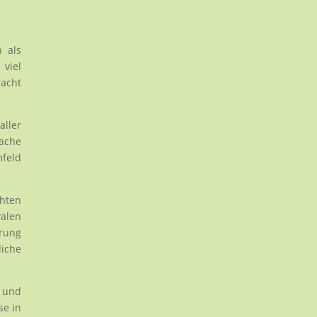
 als
 viel
racht
ller
fache
mfeld
hten
valen
rung
liche
 und
se in