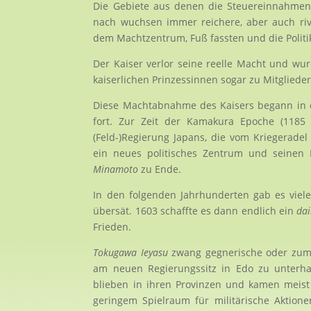
Die Gebiete aus denen die Steuereinnahmen
nach wuchsen immer reichere, aber auch riv
dem Machtzentrum, Fuß fassten und die Politik
Der Kaiser verlor seine reelle Macht und wur
kaiserlichen Prinzessinnen sogar zu Mitgliede
Diese Machtabnahme des Kaisers begann in de
fort. Zur Zeit der Kamakura Epoche (1185
(Feld-)Regierung Japans, die vom Kriegerad
ein neues politisches Zentrum und seinen 
Minamoto
zu Ende.
In den folgenden Jahrhunderten gab es vie
übersät. 1603 schaffte es dann endlich ein
da
Frieden.
Tokugawa Ieyasu
zwang gegnerische oder zum
am neuen Regierungssitz in Edo zu unterha
blieben in ihren Provinzen und kamen meist 
geringem Spielraum für militärische Aktio