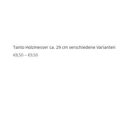
Tanto Holzmesser ca. 29 cm verschiedene Varianten
€
8,50
–
€
9,50
Preisspanne:
€8,50
bis
€9,50