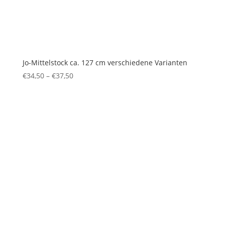
Jo-Mittelstock ca. 127 cm verschiedene Varianten
€
34,50
–
€
37,50
Preisspanne:
€34,50
bis
€37,50