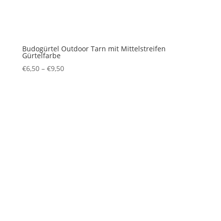
Budogürtel Outdoor Tarn mit Mittelstreifen
Gürtelfarbe
€
6,50
–
€
9,50
Preisspanne:
€6,50
bis
€9,50