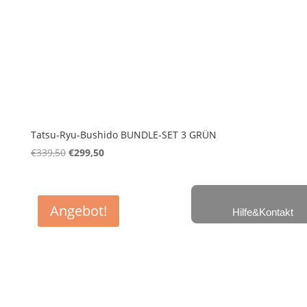
Tatsu-Ryu-Bushido BUNDLE-SET 3 GRÜN
€
339,50
Ursprünglicher
€
299,50
Aktueller
Preis
Preis
war:
ist:
€339,50
€299,50.
Angebot!
Hilfe&Kontakt