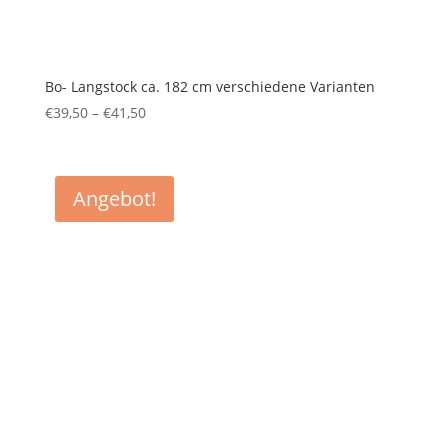
Bo- Langstock ca. 182 cm verschiedene Varianten
€
39,50
–
€
41,50
Preisspanne:
€39,50
bis
€41,50
Angebot!