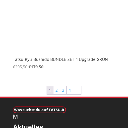
Tatsu-Ryu-Bushido BUNDLE-SET 4 Upgrade GRÜN
€
205,50
Ursprünglicher
€
179,50
Aktueller
Preis
Preis
war:
ist:
€205,50
€179,50.
1
2
3
4
→
M
Aktuelles