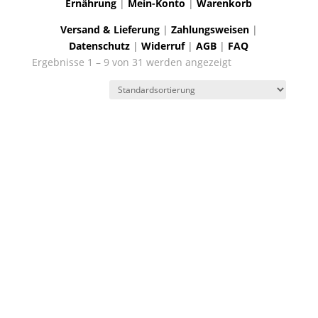
Ernährung
|
Mein-Konto
|
Warenkorb
Versand & Lieferung
|
Zahlungsweisen
|
Datenschutz
|
Widerruf
|
AGB
|
FAQ
Ergebnisse 1 – 9 von 31 werden angezeigt