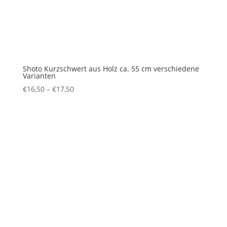
Shoto Kurzschwert aus Holz ca. 55 cm verschiedene
Varianten
€
16,50
–
€
17,50
Preisspanne:
€16,50
bis
€17,50