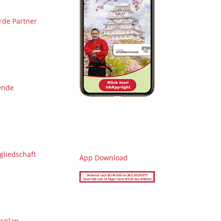
de Partner
ende
gliedschaft
App Download
splan