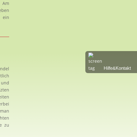
t. Am
ieben
 ein
Hilfe&Kontakt
andel
tlich
 und
tzten
eiten
erbei
n man
chten
le zu