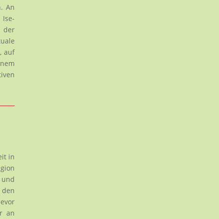
n. An
 Ise-
 der
tuale
, auf
einem
tiven
it in
gion
t und
n den
bevor
er an