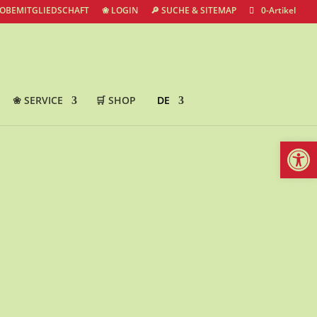
ROBEMITGLIEDSCHAFT
❀ LOGIN
🔎 SUCHE & SITEMAP
0-Artikel
❀ SERVICE
🛒 SHOP
DE
Werkzeugl