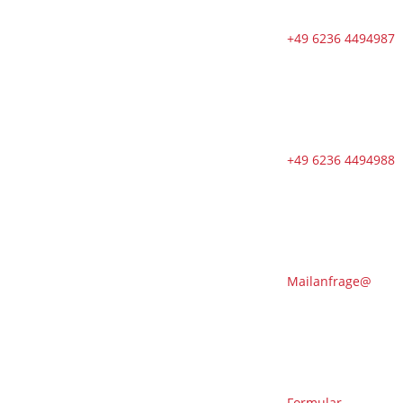
bis samstags
im August
+49 6236 4494987
🇩🇪 🇱🇰
Zweiter Dojo
in Ja-Ela in
neuem Glanz
nach
+49 6236 4494988
Neueröffnung
🇩🇪
Erfolgreicher
Abschluss des
Kendo-
Sommer
Mailanfrage@
🇩🇪 DOSB-
Qualität und
Verantwortung
in der
Kampfkunst
Formular