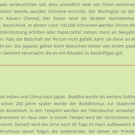
 was verdeutlichen soll, dass unendlich viele von ihnen existiere
leben konnte, wurden Schreine errichtet. Der Wichtigste ist der
en Kaisers (Tenno). Der Kaiser wird als direkter Nachkomme
, bezeichnet. In diesen rund 100.000 Schreinen werden Shinto-Ri
terstützung erbitten oder Papierzettel ziehen, meist an Neujahr
. Falls die Botschaft der Person nicht gefällt, kann sie diese an 
cht ein. Die Japaner gehen beim Menschen immer von einem posi
 Geistern verursacht, die es mit Ritualen zu besänftigen gilt.
n Indien und China nach Japan. Buddha wurde als weitere Gotthe
d schon 200 Jahre später wurde der Buddhismus zur Staatsreli
den Ahnenkult. In den Tempeln werden die Totenbücher verwalte
rzeremonie im Haus oder in einem Tempel wird der Verstorbene i
rbrannt. Danach wird die Urne noch 49 Tage im Haus aufbewahrt, 
 Anschluss daran folgen die Gedenkriten, bei denen ein Priest