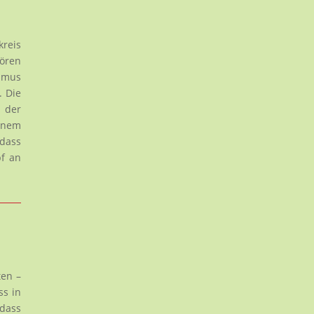
kreis
hören
ismus
. Die
 der
einem
 dass
pf an
ten –
ss in
 dass