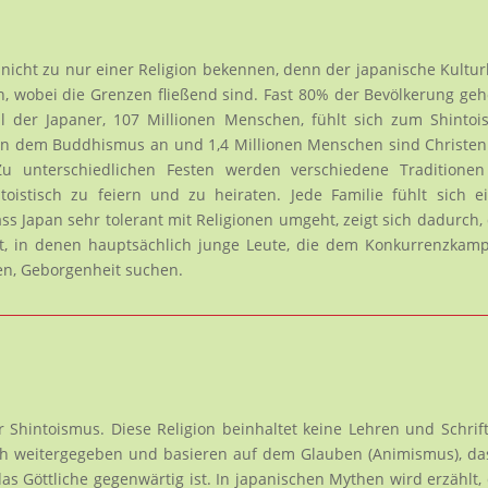
nicht zu nur einer Religion bekennen, denn der japanische Kultur
, wobei die Grenzen fließend sind. Fast 80% der Bevölkerung ge
il der Japaner, 107 Millionen Menschen, fühlt sich zum Shinto
en dem Buddhismus an und 1,4 Millionen Menschen sind Christen
u unterschiedlichen Festen werden verschiedene Traditionen
toistisch zu feiern und zu heiraten. Jede Familie fühlt sich 
ss Japan sehr tolerant mit Religionen umgeht, zeigt sich dadurch,
bt, in denen hauptsächlich junge Leute, die dem Konkurrenzkam
en, Geborgenheit suchen.
r Shintoismus. Diese Religion beinhaltet keine Lehren und Schrif
h weitergegeben und basieren auf dem Glauben (Animismus), da
s Göttliche gegenwärtig ist. In japanischen Mythen wird erzählt,