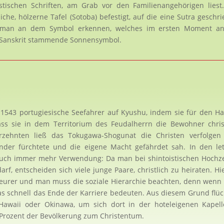
stischen Schriften, am Grab vor den Familienangehörigen lies
che, hölzerne Tafel (Sotoba) befestigt, auf die eine Sutra geschr
 man an dem Symbol erkennen, welches im ersten Moment an
m Sanskrit stammende Sonnensymbol.
 1543 portugiesische Seefahrer auf Kyushu, indem sie für den H
ass sie in dem Territorium des Feudalherrn die Bewohner chris
zehnten ließ das Tokugawa-Shogunat die Christen verfolgen
änder fürchtete und die eigene Macht gefährdet sah. In den le
Brauch immer mehr Verwendung: Da man bei shintoistischen Hochz
f, entscheiden sich viele junge Paare, christlich zu heiraten. Hi
 teurer und man muss die soziale Hierarchie beachten, denn wen
das schnell das Ende der Karriere bedeuten. Aus diesem Grund flü
 Hawaii oder Okinawa, um sich dort in der hoteleigenen Kapel
 Prozent der Bevölkerung zum Christentum.