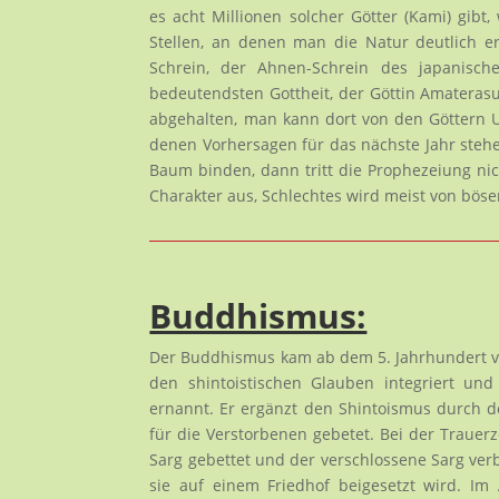
es acht Millionen solcher Götter (Kami) gibt,
Stellen, an denen man die Natur deutlich er
Schrein, der Ahnen-Schrein des japanisch
bedeutendsten Gottheit, der Göttin Amaterasu
abgehalten, man kann dort von den Göttern Un
denen Vorhersagen für das nächste Jahr stehen
Baum binden, dann tritt die Prophezeiung ni
Charakter aus, Schlechtes wird meist von bösen
Buddhismus:
Der Buddhismus kam ab dem 5. Jahrhundert vo
den shintoistischen Glauben integriert un
ernannt. Er ergänzt den Shintoismus durch 
für die Verstorbenen gebetet. Bei der Traue
Sarg gebettet und der verschlossene Sarg ve
sie auf einem Friedhof beigesetzt wird. Im