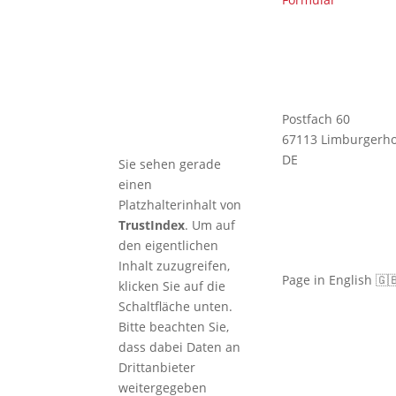
🇩🇪 TRB
profitiert von
KI-Kompetenz
– Christian ist
KI-Manager
(IHK)
Postfach 60
67113 Limburgerho
DE
Sie sehen gerade
einen
Platzhalterinhalt von
TrustIndex
. Um auf
den eigentlichen
Inhalt zuzugreifen,
Page in English 🇬
klicken Sie auf die
Schaltfläche unten.
Bitte beachten Sie,
dass dabei Daten an
Drittanbieter
weitergegeben