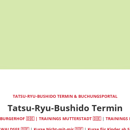
TATSU-RYU-BUSHIDO TERMIN & BUCHUNGSPORTAL
Tatsu-Ryu-Bushido Termin
MBURGERHOF 🇩🇪 |
TRAININGS MUTTERSTADT 🇩🇪
|
TRAININGS 
 WALDSEE 🇩🇪
|
Kurse Nicht-mit-mir 🇩🇪
|
Kurse für Kinder ab 5