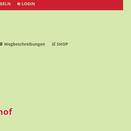
EGELN
❀ LOGIN
📆 Wegbeschreibungen
🛒 SHOP
hof