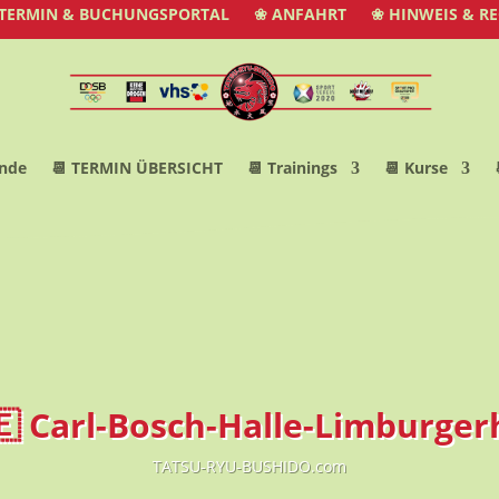
 TERMIN & BUCHUNGSPORTAL
❀ ANFAHRT
❀ HINWEIS & R
nde
📆 TERMIN ÜBERSICHT
📆 Trainings
📆 Kurse
🇪 Carl-Bosch-Halle-Limburger
TATSU-RYU-BUSHIDO.com