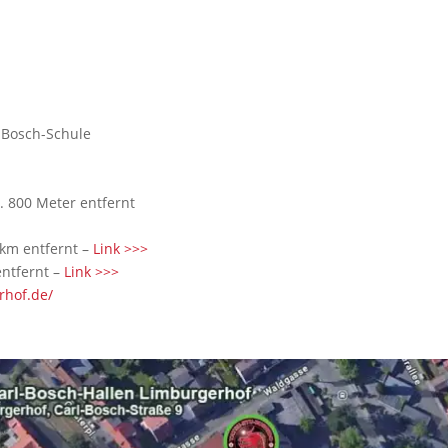
-Bosch-Schule
a. 800 Meter entfernt
2km entfernt –
Link >>>
entfernt –
Link >>>
rhof.de/