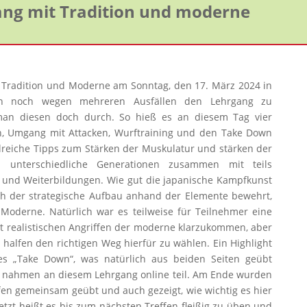
ang mit Tradition und moderne
Tradition und Moderne am Sonntag, den 17. März 2024 in
an noch wegen mehreren Ausfällen den Lehrgang zu
man diesen doch durch. So hieß es an diesem Tag vier
n, Umgang mit Attacken, Wurftraining und den Take Down
reiche Tipps zum Stärken der Muskulatur und stärken der
h unterschiedliche Generationen zusammen mit teils
 und Weiterbildungen. Wie gut die japanische Kampfkunst
ch der strategische Aufbau anhand der Elemente bewehrt,
Moderne. Natürlich war es teilweise für Teilnehmer eine
 realistischen Angriffen der moderne klarzukommen, aber
halfen den richtigen Weg hierfür zu wählen. Ein Highlight
s „Take Down“, was natürlich aus beiden Seiten geübt
a nahmen an diesem Lehrgang online teil. Am Ende wurden
ffen gemeinsam geübt und auch gezeigt, wie wichtig es hier
etzt heißt es bis zum nächsten Treffen fleißig zu üben und