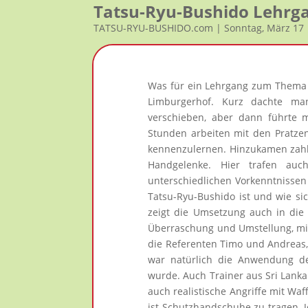
Tatsu-Ryu-Bushido Lehrg
TATSU-RYU-BUSHIDO.com | Sonntag, März 17
Was für ein Lehrgang zum Thema 
Limburgerhof. Kurz dachte m
verschieben, aber dann führte 
Stunden arbeiten mit den Pratze
kennenzulernen. Hinzukamen zahl
Handgelenke. Hier trafen auc
unterschiedlichen Vorkenntnissen
Tatsu-Ryu-Bushido ist und wie si
zeigt die Umsetzung auch in die 
Überraschung und Umstellung, mit
die Referenten Timo und Andreas, 
war natürlich die Anwendung de
wurde. Auch Trainer aus Sri Lank
auch realistische Angriffe mit Wa
ist Schutzhandschuhe zu tragen. J