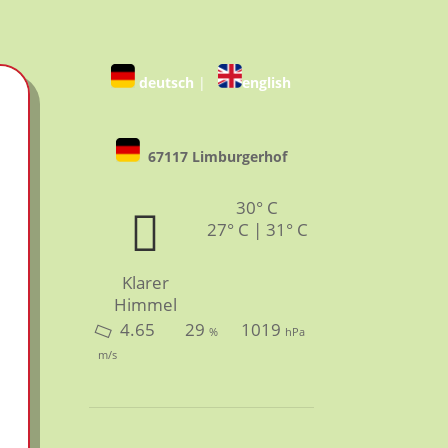
deutsch
|
english
67117 Limburgerhof
30° C
27° C | 31° C
Klarer
Himmel
4.65
29
1019
%
hPa
m/s