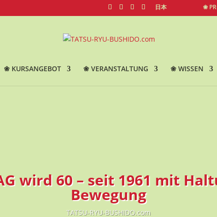
日本
❀ P
❀ KURSANGEBOT
❀ VERANSTALTUNG
❀ WISSEN
AG wird 60 – seit 1961 mit Halt
Bewegung
TATSU-RYU-BUSHIDO.com