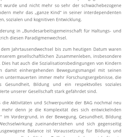
zt wurde und nicht mehr so sehr der schwächebezogene
ndern mehr das „ganze Kind“ in seiner interdependenten
n, sozialen und kognitiven Entwicklung.
derung in „Bundesarbeitsgemeinschaft für Haltungs- und
trich diesen Paradigmenwechsel.
or dem Jahrtausendwechsel bis zum heutigen Datum waren
nserem gesellschaftlichen Zusammenleben, insbesondere
. Dies hat auch die Sozialisationsbedingungen von Kindern
en damit einhergehenden Bewegungsmangel mit seinen
en untermauerten immer mehr Forschungsergebnisse, die
 Gesundheit, Bildung und ein respektvolles soziales
rte unserer Gesellschaft stark gefährdet sind.
s die Aktivitäten und Schwerpunkte der BAG nochmal neu
t mehr denn je die Komplexität des sich entwickelnden
“ im Vordergrund, in der Bewegung, Gesundheit, Bildung
Wechselwirkung zueinanderstehen und sich gegenseitig
ausgewogene Balance ist Voraussetzung für Bildung und