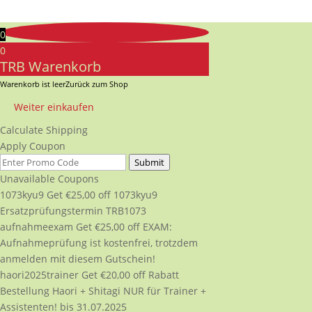
0
0
TRB Warenkorb
Warenkorb ist leer
Zurück zum Shop
Weiter einkaufen
Calculate Shipping
Apply Coupon
Submit
Unavailable Coupons
1073kyu9
Get
€
25,00
off
1073kyu9
Ersatzprüfungstermin TRB1073
aufnahmeexam
Get
€
25,00
off
EXAM:
Aufnahmeprüfung ist kostenfrei, trotzdem
anmelden mit diesem Gutschein!
haori2025trainer
Get
€
20,00
off
Rabatt
Bestellung Haori + Shitagi NUR für Trainer +
Assistenten! bis 31.07.2025