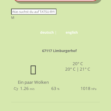
M
deutsch
|
english
67117 Limburgerhof
20° C
20° C | 21° C
Ein paar Wolken
1.26
63
1018
m/s
%
hPa