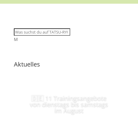
M
Aktuelles
🇩🇪 11 Trainingsangebote
von dienstags bis samstags
im August