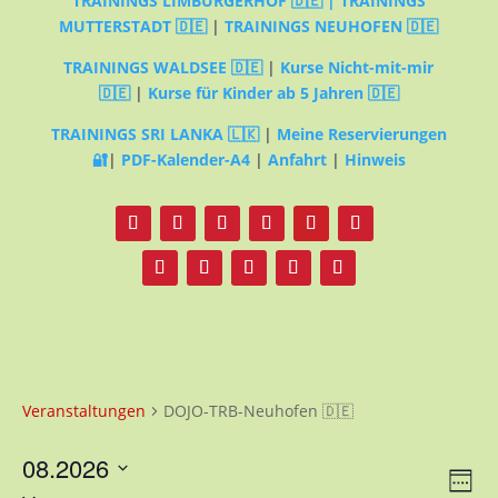
TRAININGS LIMBURGERHOF 🇩🇪 |
TRAININGS
MUTTERSTADT 🇩🇪
|
TRAININGS NEUHOFEN 🇩🇪
TRAININGS WALDSEE 🇩🇪
|
Kurse Nicht-mit-mir
🇩🇪
|
Kurse für Kinder ab 5 Jahren 🇩🇪
TRAININGS SRI LANKA 🇱🇰
|
Meine Reservierungen
🔐
|
PDF-Kalender-A4
|
Anfahrt
|
Hinweis
Veranstaltungen
DOJO-TRB-Neuhofen 🇩🇪
08.2026
Ans
Ver
Woche
Datum