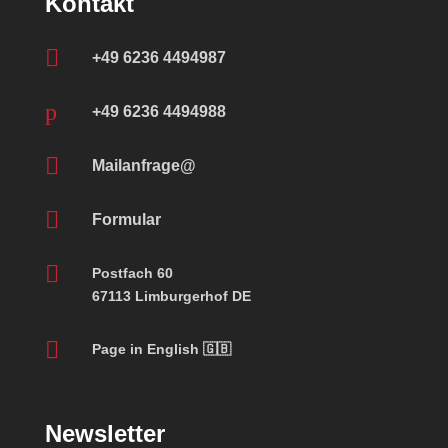
Kontakt

+49 6236 4494987
p
+49 6236 4494988

Mailanfrage@

Formular

Postfach 60
67113 Limburgerhof DE

Page in English 🇬🇧
Newsletter