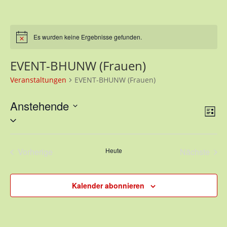
Es wurden keine Ergebnisse gefunden.
Hinweis
EVENT-BHUNW (Frauen)
Veranstaltungen
EVENT-BHUNW (Frauen)
Anstehende
Ans
Ver
Liste
Ans
Nav
Datum
Nav
wählen.
Vorherige
Heute
Nächste
Veranstaltungen
Veransta
Kalender abonnieren