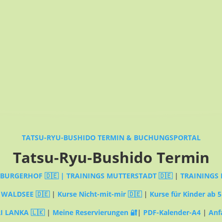
TATSU-RYU-BUSHIDO TERMIN & BUCHUNGSPORTAL
Tatsu-Ryu-Bushido Termin
MBURGERHOF 🇩🇪 |
TRAININGS MUTTERSTADT 🇩🇪
|
TRAININGS 
 WALDSEE 🇩🇪
|
Kurse Nicht-mit-mir 🇩🇪
|
Kurse für Kinder ab 5
I LANKA 🇱🇰
|
Meine Reservierungen 🔐
|
PDF-Kalender-A4
|
Anf