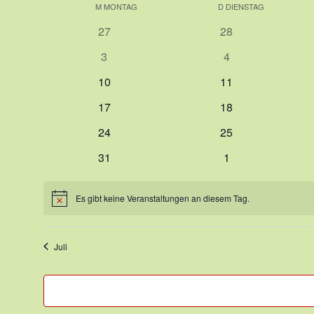
Kalender
M
MONTAG
D
DIENSTAG
von
0
0
27
28
Veranstaltungen
Veranstaltungen
Veranstaltungen
0
0
3
4
Veranstaltungen
Veranstaltungen
0
0
10
11
Veranstaltungen
Veranstaltungen
0
0
17
18
Veranstaltungen
Veranstaltungen
0
0
24
25
Veranstaltungen
Veranstaltungen
0
0
31
1
Veranstaltungen
Veranstaltungen
Es gibt keine Veranstaltungen an diesem Tag.
Hinweis
Juli