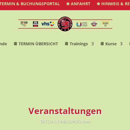
 TERMIN & BUCHUNGSPORTAL
❀ ANFAHRT
❀ HINWEIS & R
nde
📆 TERMIN ÜBERSICHT
📆 Trainings
📆 Kurse
Veranstaltungen
TATSU-RYU-BUSHIDO.com