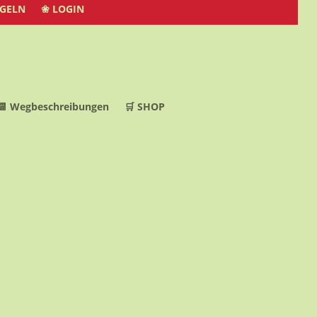
EGELN
❀ LOGIN
📆 Wegbeschreibungen
🛒 SHOP