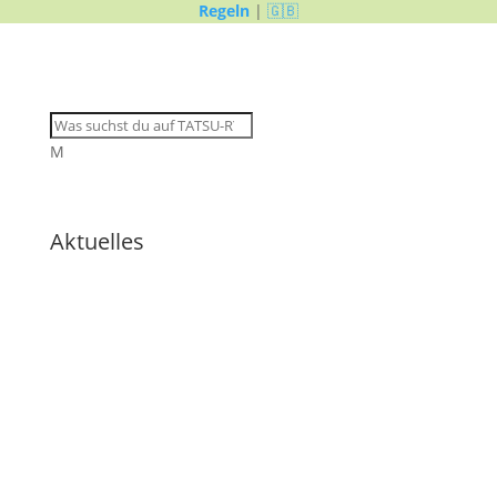
Regeln
|
🇬🇧
M
Aktuelles
🇩🇪 Umfrage zum Design
der neuen Homepage in der
Handy-App