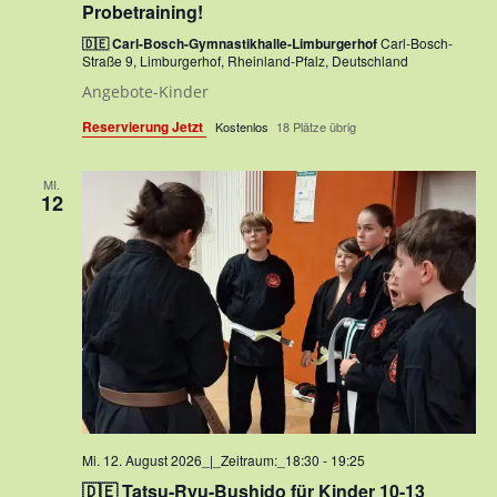
Probetraining!
🇩🇪 Carl-Bosch-Gymnastikhalle-Limburgerhof
Carl-Bosch-
Straße 9, Limburgerhof, Rheinland-Pfalz, Deutschland
Angebote-Kinder
Reservierung Jetzt
Kostenlos
18 Plätze übrig
MI.
12
Mi. 12. August 2026_|_Zeitraum:_18:30
-
19:25
🇩🇪 Tatsu-Ryu-Bushido für Kinder 10-13