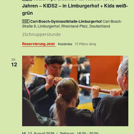
Jahren – KIDS2 – in Limburgerhof + Kids weiß-
grün
🇩🇪 Carl-Bosch-Gymnastikhalle-Limburgerhof
Carl-Bosch-
Straße 9, Limburgerhof, Rheinland-Pfalz, Deutschland
2Schnupperstunde
Reservierung Jetzt
Kostenlos
15 Plätze übrig
MI.
12
Mi. 12. August 2026_|_Zeitraum:_18:30
-
20:00