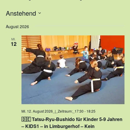
Anstehend
Datum
August 2026
wählen.
MI.
12
Mi. 12. August 2026_|_Zeitraum:_17:30
-
18:25
🇩🇪 Tatsu-Ryu-Bushido für Kinder 5-9 Jahren
– KIDS1 – in Limburgerhof – Kein