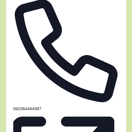
Telefon
062364494987