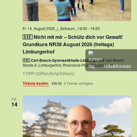
Fr. 14. August 2026_|_Zeitraum:_18:30
-
19:25
🇩🇪 Nicht mit mir – Schütz dich vor Gewalt!
Grundkurs NR38 August 2026 (freitags)
Limburgerhof
🇩🇪 Carl-Bosch-Gymnastikhalle-Limburgerhof
Carl-Bosch-
Straße 9, Limburgerhof, Rheinland-Pfalz, Deutschland
Hilfe&Kontakt
1TIPP! (Offen/Empfohlen)
Tickets kaufen
€30,00
6 Tickets verfügbar
FR.
14