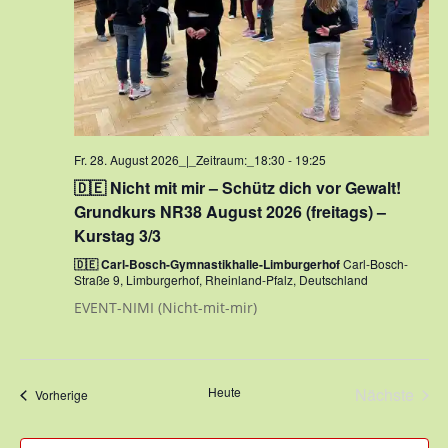
Fr. 28. August 2026_|_Zeitraum:_18:30
-
19:25
🇩🇪 Nicht mit mir – Schütz dich vor Gewalt!
Grundkurs NR38 August 2026 (freitags) –
Kurstag 3/3
🇩🇪 Carl-Bosch-Gymnastikhalle-Limburgerhof
Carl-Bosch-
Straße 9, Limburgerhof, Rheinland-Pfalz, Deutschland
EVENT-NIMI (Nicht-mit-mir)
Heute
Nächste
Veranstaltungen
Vorherige
Veransta