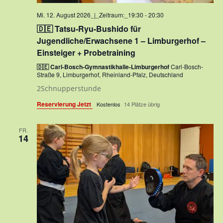
Mi. 12. August 2026_|_Zeitraum:_19:30
-
20:30
🇩🇪 Tatsu-Ryu-Bushido für
Jugendliche/Erwachsene 1 – Limburgerhof –
Einsteiger + Probetraining
🇩🇪 Carl-Bosch-Gymnastikhalle-Limburgerhof
Carl-Bosch-
Straße 9, Limburgerhof, Rheinland-Pfalz, Deutschland
2Schnupperstunde
Reservierung Jetzt
Kostenlos
14 Plätze übrig
FR.
14