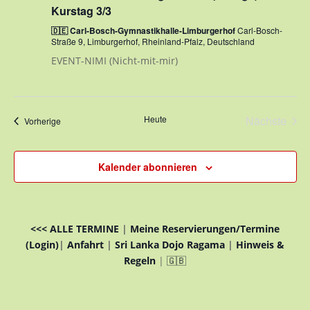
Kurstag 3/3
🇩🇪 Carl-Bosch-Gymnastikhalle-Limburgerhof
Carl-Bosch-
Straße 9, Limburgerhof, Rheinland-Pfalz, Deutschland
EVENT-NIMI (Nicht-mit-mir)
Heute
Nächste
Veranstaltungen
Vorherige
Veransta
Kalender abonnieren
<<< ALLE TERMINE
|
Meine Reservierungen/Termine
(Login)
|
Anfahrt
|
Sri Lanka Dojo Ragama
|
Hinweis &
Regeln
|
🇬🇧