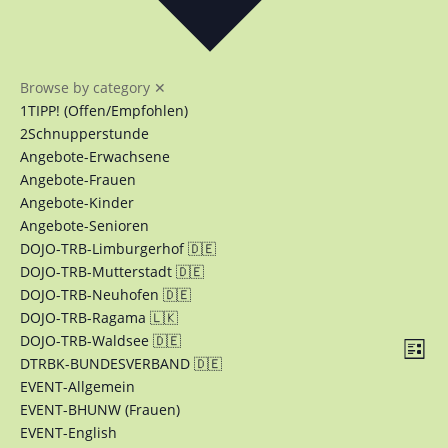
Browse by category
✕
1TIPP! (Offen/Empfohlen)
2Schnupperstunde
Angebote-Erwachsene
Angebote-Frauen
Angebote-Kinder
Angebote-Senioren
DOJO-TRB-Limburgerhof 🇩🇪
DOJO-TRB-Mutterstadt 🇩🇪
DOJO-TRB-Neuhofen 🇩🇪
DOJO-TRB-Ragama 🇱🇰
Ans
Ver
DOJO-TRB-Waldsee 🇩🇪
Liste
Ans
DTRBK-BUNDESVERBAND 🇩🇪
Nav
Nav
EVENT-Allgemein
EVENT-BHUNW (Frauen)
EVENT-English