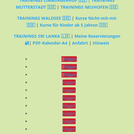
TRAININGS LIMBURGERHOF 🇩🇪 |
TRAININGS
MUTTERSTADT 🇩🇪
|
TRAININGS NEUHOFEN 🇩🇪
TRAININGS WALDSEE 🇩🇪
|
Kurse Nicht-mit-mir
🇩🇪
|
Kurse für Kinder ab 5 Jahren 🇩🇪
TRAININGS SRI LANKA 🇱🇰
|
Meine Reservierungen
🔐
|
PDF-Kalender-A4
|
Anfahrt
|
Hinweis
Folgen
Folgen
Folgen
Folgen
Folgen
Folgen
Folgen
Folgen
Folgen
Folgen