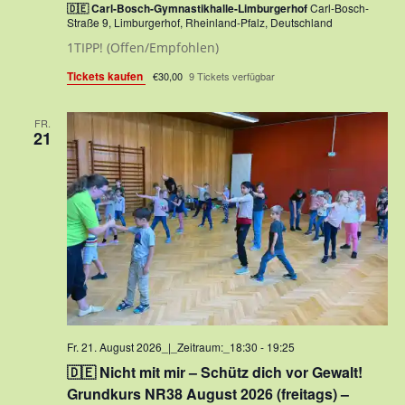
🇩🇪 Carl-Bosch-Gymnastikhalle-Limburgerhof
Carl-Bosch-
Straße 9, Limburgerhof, Rheinland-Pfalz, Deutschland
1TIPP! (Offen/Empfohlen)
Tickets kaufen
€30,00
9 Tickets verfügbar
FR.
21
Fr. 21. August 2026_|_Zeitraum:_18:30
-
19:25
🇩🇪 Nicht mit mir – Schütz dich vor Gewalt!
Grundkurs NR38 August 2026 (freitags) –