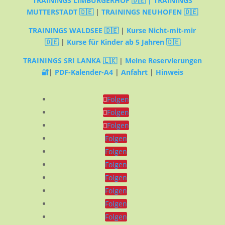
TRAININGS LIMBURGERHOF 🇩🇪 |
TRAININGS
MUTTERSTADT 🇩🇪
|
TRAININGS NEUHOFEN 🇩🇪
TRAININGS WALDSEE 🇩🇪
|
Kurse Nicht-mit-mir
🇩🇪
|
Kurse für Kinder ab 5 Jahren 🇩🇪
TRAININGS SRI LANKA 🇱🇰
|
Meine Reservierungen
🔐
|
PDF-Kalender-A4
|
Anfahrt
|
Hinweis
Folgen
Folgen
Folgen
Folgen
Folgen
Folgen
Folgen
Folgen
Folgen
Folgen