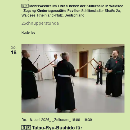
🇩🇪 Mehrzweckraum LINKS neben der Kulturhalle in Waldsee
- Zugang Kindertagesstätte Pavillon
Schifferstadter Straße 2a,
Waldsee, Rheinland-Pfalz, Deutschland
2Schnupperstunde
Kostenlos
DO.
18
Do. 18. Juni 2026_|_Zeitraum:_18:00
-
19:30
🇩🇪 Tatsu-Ryu-Bushido für