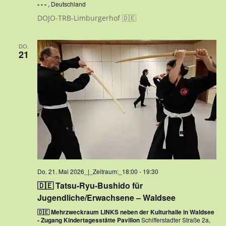
- - -
, Deutschland
DOJO-TRB-Limburgerhof 🇩🇪
DO.
21
Do. 21. Mai 2026_|_Zeitraum:_18:00
-
19:30
🇩🇪 Tatsu-Ryu-Bushido für
Jugendliche/Erwachsene – Waldsee
🇩🇪 Mehrzweckraum LINKS neben der Kulturhalle in Waldsee
- Zugang Kindertagesstätte Pavillon
Schifferstadter Straße 2a,