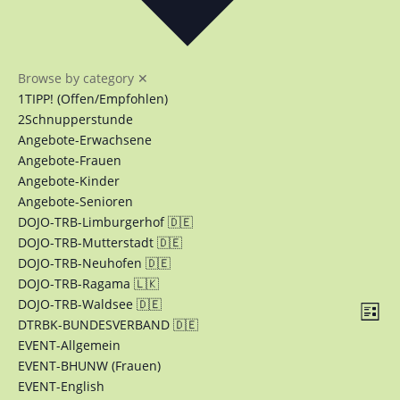
Browse by category
✕
1TIPP! (Offen/Empfohlen)
2Schnupperstunde
Angebote-Erwachsene
Angebote-Frauen
Angebote-Kinder
Angebote-Senioren
DOJO-TRB-Limburgerhof 🇩🇪
DOJO-TRB-Mutterstadt 🇩🇪
DOJO-TRB-Neuhofen 🇩🇪
DOJO-TRB-Ragama 🇱🇰
Ans
Ver
DOJO-TRB-Waldsee 🇩🇪
Liste
Ans
DTRBK-BUNDESVERBAND 🇩🇪
Nav
Nav
EVENT-Allgemein
EVENT-BHUNW (Frauen)
EVENT-English