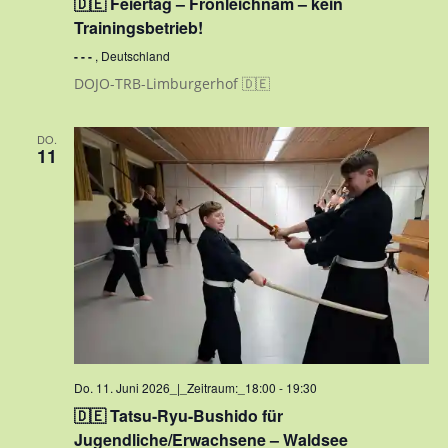
🇩🇪 Feiertag – Fronleichnam – kein
Trainingsbetrieb!
- - -
, Deutschland
DOJO-TRB-Limburgerhof 🇩🇪
DO.
11
Do. 11. Juni 2026_|_Zeitraum:_18:00
-
19:30
🇩🇪 Tatsu-Ryu-Bushido für
Jugendliche/Erwachsene – Waldsee