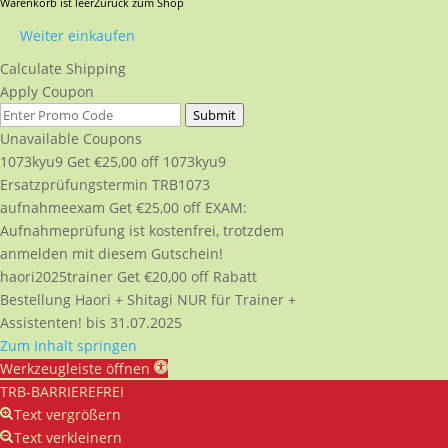
Warenkorb ist leer
Zurück zum Shop
Weiter einkaufen
Calculate Shipping
Apply Coupon
Submit
Unavailable Coupons
1073kyu9
Get
€
25,00
off
1073kyu9
Ersatzprüfungstermin TRB1073
aufnahmeexam
Get
€
25,00
off
EXAM:
Aufnahmeprüfung ist kostenfrei, trotzdem
anmelden mit diesem Gutschein!
haori2025trainer
Get
€
20,00
off
Rabatt
Bestellung Haori + Shitagi NUR für Trainer +
Assistenten! bis 31.07.2025
Zum Inhalt springen
Werkzeugleiste öffnen
TRB-BARRIEREFREI
Text vergrößern
Text verkleinern