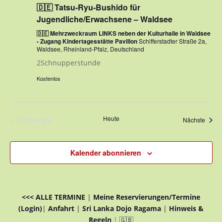
🇩🇪 Tatsu-Ryu-Bushido für
Jugendliche/Erwachsene – Waldsee
🇩🇪 Mehrzweckraum LINKS neben der Kulturhalle in Waldsee
- Zugang Kindertagesstätte Pavillon
Schifferstadter Straße 2a,
Waldsee, Rheinland-Pfalz, Deutschland
2Schnupperstunde
Kostenlos
Vorherige
Heute
Veran
Nächste
Veranstaltungen
Kalender abonnieren
<<< ALLE TERMINE
|
Meine Reservierungen/Termine
(Login)
|
Anfahrt
|
Sri Lanka Dojo Ragama
|
Hinweis &
Regeln
|
🇬🇧