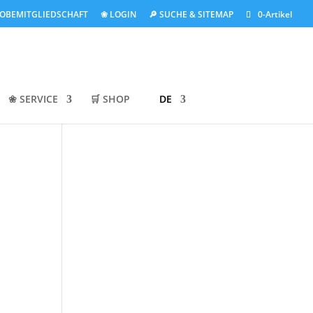
ROBEMITGLIEDSCHAFT
❀ LOGIN
🔎 SUCHE & SITEMAP
0-Artikel
❀ SERVICE
🛒 SHOP
DE