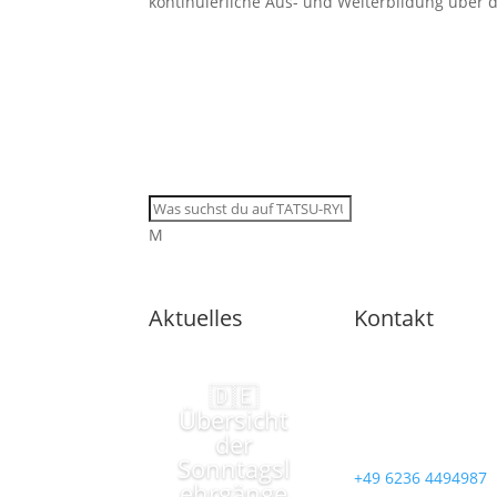
kontinuierliche Aus- und Weiterbildung über d
M
Aktuelles
Kontakt
🇩🇪
Übersicht
der
Sonntagsl
+49 6236 4494987
ehrgänge