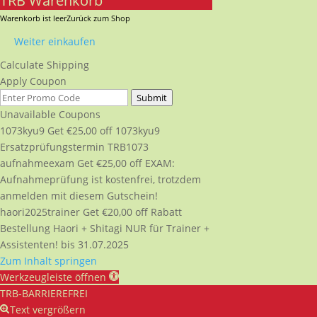
TRB Warenkorb
Warenkorb ist leer
Zurück zum Shop
Weiter einkaufen
Calculate Shipping
Apply Coupon
Submit
Unavailable Coupons
1073kyu9
Get
€
25,00
off
1073kyu9
Ersatzprüfungstermin TRB1073
aufnahmeexam
Get
€
25,00
off
EXAM:
Aufnahmeprüfung ist kostenfrei, trotzdem
anmelden mit diesem Gutschein!
haori2025trainer
Get
€
20,00
off
Rabatt
Bestellung Haori + Shitagi NUR für Trainer +
Assistenten! bis 31.07.2025
Zum Inhalt springen
Werkzeugleiste öffnen
TRB-BARRIEREFREI
Text vergrößern