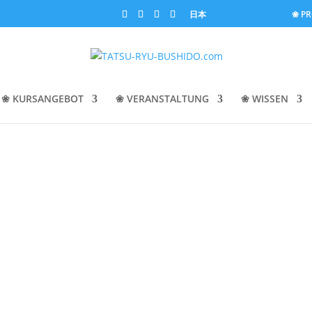
日本
❀ P
❀ KURSANGEBOT
❀ VERANSTALTUNG
❀ WISSEN