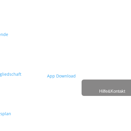
ende
gliedschaft
App Download
Hilfe&Kontakt
splan